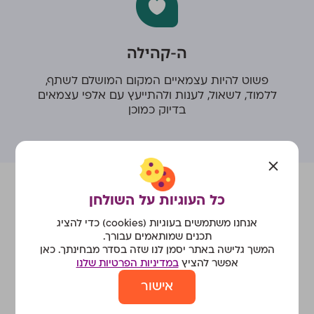
ה-קהילה
פשוט להיות עצמאיים המקום המושלם לשתף,
ללמוד, לשאול, לענות ולהתייעץ עם אלפי עצמאים
בדיוק כמוכן
כל העוגיות על השולחן
למקרה שיצאנו קוראי
אנחנו משתמשים בעוגיות (cookies) כדי להציג
מחשבות, הנה כמה תשובות
תכנים שמותאמים עבורך.
המשך גלישה באתר יסמן לנו שזה בסדר מבחינתך. כאן
לשאלות שלכם:
אפשר להציץ
במדיניות הפרטיות שלנו
אישור