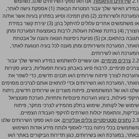
2.1
שירותים והתאמות
. אנו ו/או ספקי השירותים שלנו, נשתמש
במידע האישי שלך עבור המטרות הבאות: (1) אספקת גישה לאתר,
המערכת ולשירותים; (2) מתן תמיכה וסיוע בפתרון בעיות אשר את/ה
או משתמשים אחרים עלולים להיתקל בהן; (3) יצירת קשר במידת
הצורך; (4) בחינת שאלות העולות, לרבות באמצעות המערכת ומתן
תגובה בהתאם; וכן (5) מניעת ניסיונות הונאה והגנה על אבטחת
האתר, המערכת והשירותים ומתן מענה לכל בעיה הנוגעת לאתר,
המערכת ו/או לשירותים.
2.2
צרכים פנימיים
. אנו עשויים להשתמש במידע האישי שלך עבור
צרכים פנימיים, לרבות סיוע באבחון בעיות תפעוליות, ביצוע סקירות
והערכות לצורך פיתוח שירותים ו/או תכנים חדשים, כדי לשפר את
האתר, המערכת ו/או השירותים וכדי להתאים אותם לצרכים מסוימים
שלנו ו/או של המשתמשים, פיתוח מוצרים או שירותים חדשים, ניתוח
היקפי פעילות, ביצוע הערכות פיננסיות ותחזיות, הערכת פוטנציאל
שימוש של לקוחות, שימוש בחלק מהמידע לצרכי מחקר, פיתוח
ובדיקות, והתאמת יכולות השרתים להיקפי העבודה הצפויים.
2.3
נתונים סטטיסטיים וכלים אנליטיים
. אנו ו/או ספקי השירותים שלנו
משתמשים בכלי ניתוח בכדי לאסוף ולנתח מידע אודות השימוש
באתר, במערכת ו/או בשירותים, כגון תדירות הביקורים באתר ו/או