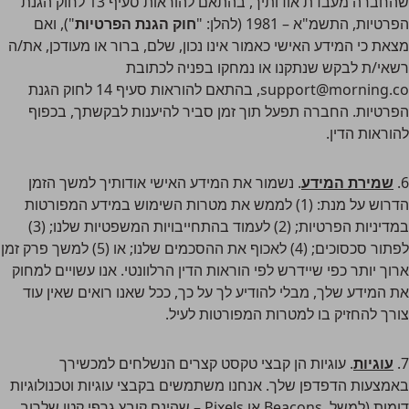
שהחברה מעבדת אודותיך, בהתאם להוראות סעיף 13 לחוק הגנת
הפרטיות, התשמ"א – 1981 (להלן: "
חוק הגנת הפרטיות
"), ואם
מצאת כי המידע האישי כאמור אינו נכון, שלם, ברור או מעודכן, את/ה
רשאי/ת לבקש שנתקנו או נמחקו בפניה לכתובת
support@morning.co
, בהתאם להוראות סעיף 14 לחוק הגנת
הפרטיות. החברה תפעל תוך זמן סביר להיענות לבקשתך, בכפוף
להוראות הדין.
6.
שמירת המידע
. נשמור את המידע האישי אודותיך למשך הזמן
הדרוש על מנת: (1) לממש את מטרות השימוש במידע המפורטות
במדיניות הפרטיות; (2) לעמוד בהתחייבויות המשפטיות שלנו; (3)
לפתור סכסוכים; (4) לאכוף את ההסכמים שלנו; או (5) למשך פרק זמן
ארוך יותר כפי שיידרש לפי הוראות הדין הרלוונטי. אנו עשויים למחוק
את המידע שלך, מבלי להודיע לך על כך, ככל שאנו רואים שאין עוד
צורך להחזיק בו למטרות המפורטות לעיל.
7.
עוגיות
. עוגיות הן קבצי טקסט קצרים הנשלחים למכשירך
באמצעות הדפדפן שלך. אנחנו משתמשים בקבצי עוגיות וטכנולוגיות
דומות (למשל, Beacons או Pixels – שהינם קובץ גרפי קטן שלרוב