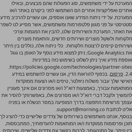
המערכת על ידי משתמשים, סוג הפעולות שהם מבצעים, ובאילו
אתרים ואפליקציות אחרים הם השתמשו לפני ביקורם באתר ו/או
המערכת. על ידי ניתוח המידע שאנו אוספים, אנו עשויים להרכיב מידע
סטטיסטי על פני מגוון פלטפורמות ומשתמשים, אשר מסייע לנו לשפר
את האתר, המערכת והשירותים שלנו, להבין את המגמות וצרכי ​​
הלקוחות ולשקול מוצרים ושירותים חדשים, והתאמת מוצרים
ושירותים קיימים לרצונות הלקוחות. כלי ניתוח אלה, כוללים בין היתר
את Google Analytics; ניתן למצוא מידע נוסף על האופן בו גוגל
אוספת מידע ואיך ניתן לשלוט בשימוש כזה במדיניות:
.
https://policies.google.com/technologies/partner-sites
2.4.
פרסום
. בכפוף להוראות הדין, אנו עשויים להשתמש במידע
האישי שלך עבור משלוח ניוזלטר, טיפים ו/או הצעות ממוקדות
המותאמות עבורך, באמצעות דוא"ל ו/או מסרונים אם אינך מעוניין
להמשיך ולקבל דברי דוא"ל ו/או מסרונים אלו, באפשרותך להסיר את
עצמך מרשימת התפוצה בדרך המופיעה במסר הנשלח או בפניה
אלינו לכתובת support@morning.co.
בנוסף, אנחנו משתמשים בשירותים של צדדים שלישיים כדי להציג לך
תוכן ופרסומות ממוקדות ו/או המותאמות להעדפותיך, המתבססות,
בין היתר, על התנהגותך, לרבות בקשר עם צדדים שלישיים. שירותים