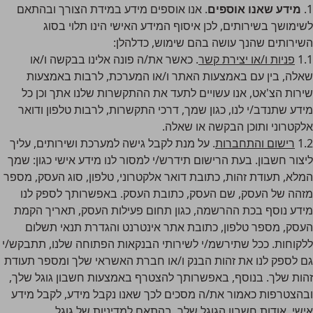
1.
מידע שאנו אוספים
. אנו אוספים מידע במידת הצורך ובהתאם
לשימושך בשירותים, לכן איסוף המידע האישי הינו תלוי בסוג
השירותים שהנך עושה בהם שימוש, כדלהלן:
1.1
פניות ו/או יצירת קשר
. כאשר את/ה פונה אלינו בבקשה ו/או
שאלה, בין עם באמצעות האתר ו/או המערכת, לרבות באמצעות
שירות הצ'אט, אנו עשויים לתעד את ההתקשרות שלנו אתך וכן כל
מידע שתנדב/י לנו, כגון שמך, דרכי התקשרות, לרבות טלפון ודואר
אלקטרוני ותוכן הבקשה או שאלה.
1.2
רישום והתחברות
. על מנת לקבל גישה למערכת ושירותים, עליך
ליצור חשבון. בעת הרישום תידרש/י למסור לנו מידע אישי כגון: שמך
המלא, תעודת זהות, כתובת דואר אלקטרוני, טלפון, סוג העסק, מספר
מזהה של העסק, שם העסק, כתובת העסק. באפשרותך לספק לנו
מידע נוסף בכת ההרשמה, כגון תחום פעילות העסק, תאריך הקמת
העסק, מספר טלפון, כתובת אתר אינטרנט והגדרת תנאי תשלום
ללקוחות. ככל שתירשמ/י לשירותי הבנקאות הפתוחה שלנו, תתבקש/י
גם לספק לנו את זהות הבנק ו/או חברת האשראי שלך ומספר תעודת
זהות שלך. בנוסף, באפשרותך להצטרף באמצעות חשבון גוגל שלך,
ובהצטרפות כאמור את/ה מסכים לכך שאנו נקבל מידע, לקבל מידע
אישי, אודות חשבון הגוגל שלך, בהתאם למדיניות של גוגל.