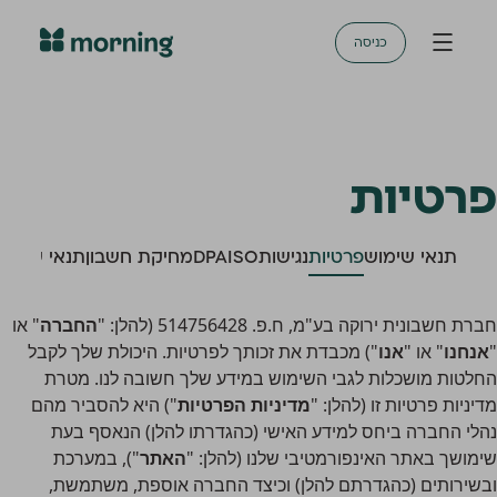
כניסה
פרטיות
תנאי שימוש
פרטיות
נגישות
ISO
DPA
מחיקת חשבון
תנאי שימוש
חברת חשבונית ירוקה בע"מ, ח.פ. 514756428 (להלן: "
החברה
" או
"
אנחנו
" או "
אנו
") מכבדת את זכותך לפרטיות. היכולת שלך לקבל
החלטות מושכלות לגבי השימוש במידע שלך חשובה לנו. מטרת
מדיניות פרטיות זו (להלן: "
מדיניות
הפרטיות
") היא להסביר מהם
נהלי החברה ביחס למידע האישי (כהגדרתו להלן) הנאסף בעת
שימושך באתר האינפורמטיבי שלנו (להלן: "
האתר
"), במערכת
ובשירותים (כהגדרתם להלן) וכיצד החברה אוספת, משתמשת,