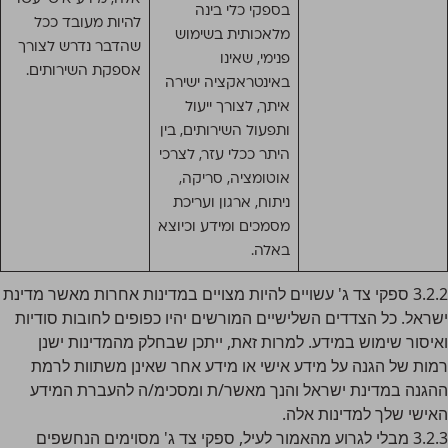
בספקי כלי בינה
להיות מעובד ככל
מלאכותית בשימוש
שהדבר נדרש לצורך
פנימי, שאינו
אספקת השירותים.
באינטראקציה ישירה
איתך, לצורך ייעול
ותפעול השירותים, בין
היתר ככלי עזר, לצרכי
אוטומציה, סריקה,
ניתוח, ארגון ועריכת
מסמכים ומידע וכיוצא
באלה.
3.2.2 ספקי צד ג' עשויים להיות מצויים במדינות אחרות מאשר מדינת
ישראל. כל הצדדים השלישיים המורשים יהיו כפופים לחובות
סודיות
ואיסור שימוש במידע.
למרות זאת, ייתכן שבחלק מהמדינות ישנן
רמות של הגנה על מידע אישי או מידע אחר שאינן משתוות לרמת
ההגנה במדינת ישראל והנך מאשר/ת ומסכימ/ה להעברת המידע
האישי שלך למדינות אלה.
3.2.3 מבלי לגרוע מהאמור לעיל, ספקי צד ג' מסוימים הנחשפים