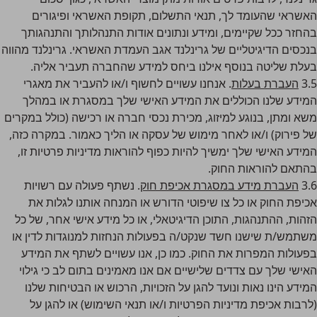
האשראי שהעומד לך, תנאי התשלום, תקופת האשראי ופיגורים
בהחזר ככל שקיימים, ומידע ונתונים אודות התנהלותך והתנהגותך
בנכסים הדיגיטליים של גרינלנד אגב העמדת האשראי. גרינלנד מהווה
בעלת שליטה בנוסף אילנו ביחס למידע שהחברה תעביר אליה.
3.5
העברת בעלות
. אנחנו עשויים לחשוף ו/או להעביר את מאגרי
המידע שלנו הכוללים את המידע האישי שלך במסגרת או במהלך
משא ומתן, בנוגע למיזוג, מכירת נכסי חברה או רכישה (כולל במקרים
של פירוק) ו/או לאחר מימוש של עסקה או הליך כאמור. במקרה כזה,
המידע האישי שלך ימשיך להיות כפוף להוראות מדיניות פרטיות זו,
בהתאם להוראות החוק.
3.6
העברת מידע במסגרת אכיפת חוק
. נשתף פעולה עם רשויות
אכיפת החוק או כל צו שיפוטי הדורש או המנחה אותנו לגלות את
הזהות, ההתנהגות, התוכן הדיגיטאלי, או כל מידע אישי אחר, של כל
משתמש/ת שישנו חשד שנקט/ה בפעולות הנחזות למנוגדות לדין או
בפעולות המפרות את החוק. כמו כן, אנו עשויים לשתף את המידע
האישי שלך עם צדדים שלישיים אם אנו מאמינים בתום לב כי גילוי
המידע הינו נאות ונועד להגן על הזכויות, הרכוש או הבטיחות שלנו
(לרבות אכיפת מדיניות הפרטיות ו/או תנאי השימוש) או להגן על