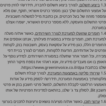
1.3
ביצוע תשלום.
לצורך ביצוע תשלום לחברה, תידרש/י להזין פרטים
על אמצעי התשלום שלך כגון: מספר כרטיס אשראי, תוקף, שם מלא
ומספר מזהה של בעל הכרטיס, וכן כתובת מייל למשלוח חשבוניות.
פרטי התשלום והעסקה, ללא מספר כרטיס האשראי, ישמרו אצלנו
במערכת.
1.4
חומרים שהועלו למערכת לצורך השירותים.
כאשר את/ה מעלה
למערכת תוכן, חומרים ומידע במסגרת פעילותך, אנחנו אוספים את
החומרים הללו, כגון מידע על עסקאות בעסק, חשבונות בנק, לקוחות
ופרטים על אודותיהם, הודעות ללקוחות, חומרים לצורך בניית דפי
מכירה, וכל חומר אחר שתעלה במסגרת השירותים. למידע נוסף על
האופן בו אנו מעבדים מידע זה, אנא ראה/י את נספח מיקור החוץ
שלנו בכתובת
https://www.greeninvoice.co.il/dpa
.
1.5
שירותי סליקה באמצעות המערכת.
לצורך קבלת תשלום
מלקוחותיך באמצעות המערכת, תידרש/י לספק מידע על אודות
האמצעי הרלוונטי לקבלת התשלום, למשל פרטי חשבון בנק או פרטי
חשבון Bit, לסולק צד ג' שלנו, בהתאם למדיניות הפרטיות של אותו
סולק.
1.6
ערוצי תוכן.
כאשר את/ה מציע/ה נושאים ורעיונות לתכנים בערוצי