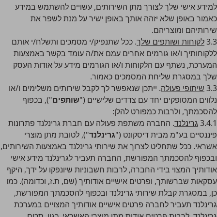
למידע אישי שלך לצורך מתן השירותים, עשויים להשתמש במידע
כאמור באופן שלא יזהה אותך באופן ישיר על מנת לשפר את
שירותיהם ומוצריהם.
3.3
לקוחות ושותפים שלך
. ככל שתנפיק/י מסמכים ותשלח/י אותם
ללקוחותיך ו/או גורמים אחרים עמם את/ה עומד בקשר באמצעות
המערכת, נשתף עם הלקוחות ו/או הגורמים מידע על אודות העסק
שלך במסגרת שליחת המסמכים כאמור.
3.3
שיתופי פעולה
. ייתכן שנאפשר לך לקבל שירותים משלימים ו/או
נלווים המסופקים יחד עם צדדים שלישיים ("
שותפים
"), בכפוף
להסכמתך, ולרבות כמפורט להלן:
3.4.1
גרינלנד
. החברה משתפת פעולה עם חברת גרינלנד פתרונות
פיננסיים בע"מ מבית דיסקונט ("
גרינלנד
"), לטובת מתן מוצרי
אשראי. ככל שתחליט לצרוך את שירותי גרינלנד באמצעות השירותים,
ובכפוף להסכמתך המפורשת, החברה תעביר לגרינלנד מידע אישי
אודותיך המצוי בידי החברה, לרבות חשבוניות שיונפקו על ידך, היקף
עסקאות שברשותך, ופרטים אישיים אודותיך (שם, ת.ז, וכדומה). כמו
כן, במסגרת קבלת שירותי גרינלנד ובכפוף להסכמתך המפורשת,
גרינלנד תעביר לחברה פרטים אישיים אודותיך המצויים במערכת
גרינלנד, לרבות פרטים אודות מתן מוצרי האשראי, כגון סכום