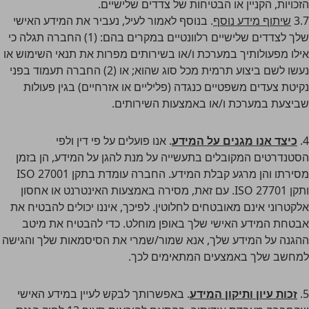
הזכויות, הקניין או הבטיחות של צדדים שלישיים.
3.7
שיתוף מידע נוסף
. בנוסף לאמור לעיל, נעביר את המידע האישי
שלך לצדדים שלישיים רלוונטיים במקרים בהם: (1) החברה תגלה כי
אילו מפעולותיך במערכת ו/או בשירותים מפרות את תנאי השימוש או
נעשו לשם ביצוע תרמית מכל סוג שהוא; או (2) החברה תעמוד בפני
נקיטת צעדים משפטיים כנגדה (פליליים או אזרחיים) בגין פעולות
שביצעת במערכת ו/או באמצעות השירותים.
4.
כיצד אנו מגנים על המידע
. אנו פועלים על פי דין ולפי
הסטנדרטים המקובלים בתעשייה על מנת להגן על המידע, הן בזמן
מסירתו והן מרגע קבלת המידע. החברה עומדת בתקן ISO 27001
ותקן ISO 27701. עם זאת, מסירה באמצעות האינטרנט או אחסון
אלקטרוני אינם מאובטחים לחלוטין. לפיכך, איננו יכולים להבטיח את
אבטחת המידע האישי שלך באופן מוחלט. כדי להבטיח את מיטב
ההגנה על המידע שלך, אנא שמור/שמרי את הסיסמאות שלך והגישה
למחשב שלך באמצעים המתאימים לכך.
5.
זכות עיון ותיקון המידע
. באפשרותך לבקש לעיין במידע האישי