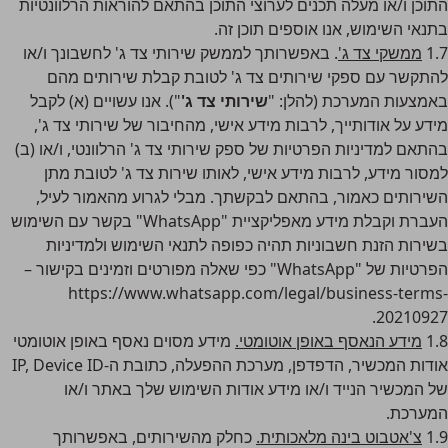
התוכן ו/או מעלה תכנים לערוצי התוכן בהתאם להוראות הרלוונטיות
בתנאי השימוש, אנו אוספים תוכן זה.
1.7
ממשקי צד ג'
. באפשרותך לממשק שירותי צד ג' לחשבונך ו/או
להתקשר עם ספקי שירותים צד ג' לטובת קבלת שירותים מהם
באמצעות המערכת (להלן: "
שירותי צד ג'
"). אנו עשויים (א) לקבל
מידע על אודותייך, לרבות מידע אישי, מהחיבור של שירותי צד ג',
בהתאם למדיניות הפרטיות של ספק שירותי צד ג' הרלוונטי, ו/או (ב)
למסור מידע, לרבות מידע אישי, לאותו שירות צד ג' לטובת מתן
השירותים כאמור, בהתאם לבקשתך. מבלי לגרוע מהאמור לעיל,
העברת וקבלת מידע מאפליקציית "WhatsApp" בקשר עם השימוש
בשירות הזנת חשבוניות תהיה כפופה לתנאי השימוש ולמדיניות
הפרטיות של "WhatsApp" כפי שאלה מפורטים וזמינים בקישור –
https://www.whatsapp.com/legal/business-terms-
.
20210927
1.8
מידע הנאסף באופן אוטומטי.
מידע מסוים נאסף באופן אוטומטי
אודות המכשיר, הדפדפן, מערכת ההפעלה, כתובת ה-IP, Device ID
של המכשיר הנייד ו/או מידע אודות השימוש שלך באתר ו/או
המערכת.
1.9
צ'אטבוט בינה מלאכותית.
כחלק מהשירותים, באפשרותך