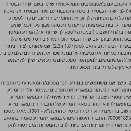
להתכתב עם צ'אטבוט בינה המלאכותית שלנו, בשם 'שחר הבוטית'
(להלן: "שחר הבוטית"). בעת התכתבות עם שחר הבוטית, אנו נאסוף
את כל תוכן השיחה שלך וכן את החומרים הרלוונטיים כדי לספק לך
מענה, לרבות באמצעות סריקת מידע מהחשבון שלך (ככל שהינך
מחובר/ת לחשבונך) במטרה לספק לך שירות יעיל. המידע הנאסף
בעת התכתבותך עם שחר הבוטית וכן המידע ביחס לשימוש שלך
בשחר הבוטית (בהתאם לסעיף 1.8 ו-2.3) ישמש אותנו לצורך ניתוח
תובנות כלליות ואגרגטיביות על מנת לשפר את השירותים שלנו לטובת
כלל המשתמשים. למען הסר ספק, שום מידע אישי שלך לא ישמש
לאימון של מודל בינה מלאכותית.
2.
כיצד אנו משתמשים במידע
. הנך מסכימ/ה ומאשר/ת כי החברה
תהא רשאית לשמור במאגריה את הפרטים שנמסרו על-ידך ומידע
אישי נוסף שיצטבר אודותיך, ותהא רשאית לנהוג במאגרי המידע
בהתאם להוראות הדין. מאגר המידע של החברה הינו מאגר מידע
רשום בהתאם לחוק הגנת הפרטיות, התשמ"א – 1981, מאגר מספר
700061895. החברה תעשה שימוש במאגרי המידע כאמור בהתאם
להוראות הדין ומדיניות הפרטיות, לרבות המטרות המפורטות להלן: