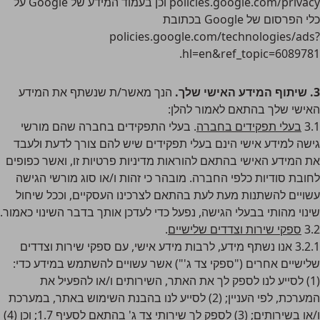
policies.google.com/privacy
וכן בעמוד המידע של Google על
כלי הפרסום של Google בכתובת
policies.google.com/technologies/ads?
.
hl=en&ref_topic=6089781
3. שיתוף המידע האישי שלך.
הנך מאשר/ת שנשתף את המידע
האישי שלך בהתאם לאמור להלן:
3.1
בעלי תפקידים בחברה
. בעלי התפקידים בחברה שהם מורשי
גישה למידע אישי הינם בעלי תפקידים שיש להם צורך לדעת ולעבד
את המידע האישי בהתאם להוראות מדיניות פרטיות זו, ואשר כפופים
לחובת סודיות כלפי החברה. מובהר כי זהות ו/או סוג מורשי הגישה
עשויים להשתנות מעת לעת בהתאם לצרכינו העסקיים, וככל שיחול
שינוי מהותי בבעלי הגישה, נפעל כדי לעדכן אותך בדבר השינוי כאמור.
3.2
ספקי שירות וצדדים שלישיים
.
3.2.1 אנו נשתף מידע, לרבות מידע אישי, עם ספקי שירות וצדדים
שלישיים אחרים ("ספקי צד ג'") אשר עשויים להשתמש במידע כדי:
(1) לסייע לנו לספק לך את האתר, השירותים ו/או להפעיל את
המערכת, לפי העניין; (2) לסייע לנו בהבנת השימוש באתר, במערכת
ו/או בשירותים; (3) לספק לך שירותי צד ג' בהתאם לסעיף 1.7; וכן (4)