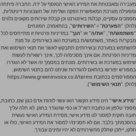
מעבירה ומאבטחת את המידע האישי הנאסף על ידה. החברה פיתחה
ומפעילה מערכת המאפשרת הפקה ושליחה של חשבוניות דיגיטליות,
מסמכים עסקיים, קבלות באינטרנט וכן קבלת שירותים מקוונים נלווים
(להלן: "
המערכת
" ו-"
השירותים
", בהתאמה). המונחים
"
משתמש/ת
", "
את/ה
" או "
הנך
" במדיניות פרטיות זו מתייחסים לכל
מבקר/ת באתר, משתמש/ת במערכת ו/או בשירותים. על מנת
להשתמש במערכת ובשירותים תתבקש לאשר את תנאי השימוש ואת
מדיניות הפרטיות. אם אינך מסכימ/ה לכך, אינך רשאי/ת לעשות
שימוש במערכת או בשירותים. מונחים במסמך זה אשר לא הוגדרו
במפורש יפורשו בהתאם להגדרות שניתנו להם בתנאי השימוש,
המפורסמים בכתובת https://www.greeninvoice.co.il/terms
(להלן: "
תנאי השימוש
").
"
מידע אישי
" הינו מידע הקשור ו/או עשוי לזהות אדם כגון שם, כתובת,
מספר טלפון או כתובת דוא"ל או כפי שהוגדר בחוק. לא חלה עליך
חובה חוקית למסור לנו מידע אישי; מסירת המידע האישי נעשית
בהסכמתך בלבד. אם לא תסכימ/י למסור את המידע האישי, כולו או
חלקו, ייתכן שחלק מהשירותים לא יהיו זמינים עבורך.