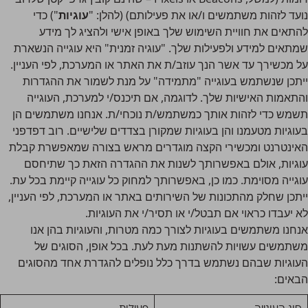
נועד לזהות משתמשים ו/או את פעילותם) (להלן: "
עוגיות
") כדי
להתאים את חוויית השימוש שלך באופן אישי ולהציג לך מידע
שמתאים למידע ולפעילות שלך. "עוגיה זמנית" היא עוגייה הנשארת
על מכשירך עד אשר הנך עוזב/ת את האתר או המערכת, לפי העניין.
ייתכן שנשתמש בעוגייה "מתמידה" על מנת לשמור את ההגדרות
והתאמות האישיות שלך. לדוגמה, אם תיכנס/י למערכת, העוגייה
תשמש כדי לזהות אותך כמשתמש/ת נוכחי/ת. אנחנו משתמשים הן
בעוגיות מטעמנו והן בעוגיות שמקורן בצדדים שלישיים. רוב דפדפני
האינטרנט ומכשירי הקצה מוגדרים מראש בצורה שמאפשרת קבלת
עוגיות, אולם באפשרותך לשנות את ההגדרה הזאת כך שתיחסם
עוגייה מסוימת. כמו כן, באפשרותך למחוק כל עוגייה קיימת בכל עת.
ייתכן שחלק מהתכונות של השירותים באתר או המערכת, לפי העניין,
לא יעבדו כראוי אם תבטל/י או תסיר/י את העוגיות.
אנחנו משתמשים בעוגיות לצורך כמה מטרות, והעוגיות בהן אנו
משתמשים עשויות להשתנות מעת לעת. בכל אופן, הסוגים של
העוגיות שבהם נשתמש בדרך כלל נופלים להגדרת אחד מהסוגים
הבאים: