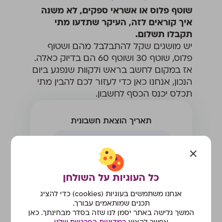
שוטף פלוס או אשראי ספקים, לא משנה
איך קוראים לזה, העיקר שתדעו מתי
תקבלו תשלום.
יש מושגים שקל להתבלבל מהם ושטוף
פלוס, שוטף 30 ושוטף 60 הם בדיוק כאלה.
אז במקום לחשב בראש ולקוות שנפגע ביום
הנכון, אנחנו כאן כדי לעזור לכם להבין מתי
תכלס יכנס הכסף לחשבון.
תאריך הוצאת חשבונית
מה השוטף
כל העוגיות על השולחן
0
אנחנו משתמשים בעוגיות (cookies) כדי להציג
תכנים שמותאמים עבורך.
מתי אראה את הכסף?
המשך גלישה באתר יסמן לנו שזה בסדר מבחינתך. כאן