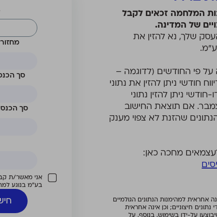
ב
ות המלחמה זכאים לקבל
יים של המדינה.
עסק שלך, נא להזין את
מחזור ה
״מ.
על פי החודשים (לדוגמה –
סך הכנסו
22 מול אוקטובר 23). בדיווח חודשי ניתן להזין את נתוני
-חודשי ניתן להזין נתוני
מבר. אם תוצאת החישוב
סך הכנסות
ן ועל פי הנתונים שהזנת לא צפוי מענק
לעצמאים מחכה כאן:
סים
אני מאשר/ת קבל
בע״מ בנוגע למתו
חיש
ה אחראית למהימנות הנתונים הגולמיים
ונים חיצוניים; וכן אינה אחראית
בוצעו על-ידו בשימוש. בנוסף, על