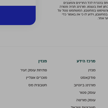
ס בהכרח לכל החריגים והמצבים
ן זאת בעצמו. מורנינג תהיה פטורה
השימוש במחשבון. המשתמש נוטל על
בון, וידוע לו כי אין באמור כדי
עי אחר.
מרכז הידע
מגזין
מגזין
פתיחת עוסק זעיר
פודקאסט
מוכרים אונליין
מורנינג ביוטיוב
חשבונית מס
עוסק פטור
עוסק מורשה
חשבוניות ישראל