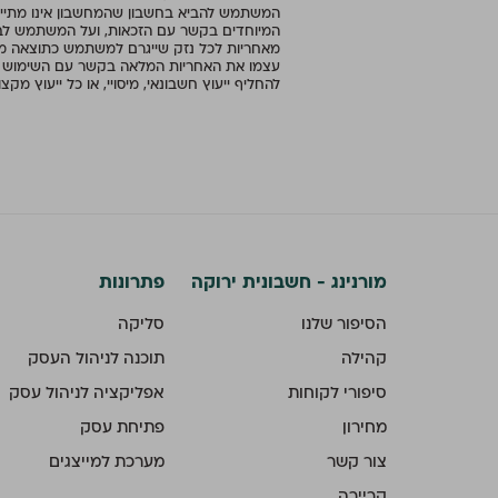
המשתמש להביא בחשבון שהמחשבון אינו מתייח
המיוחדים בקשר עם הזכאות, ועל המשתמש לבחו
מאחריות לכל נזק שייגרם למשתמש כתוצאה מ
עצמו את האחריות המלאה בקשר עם השימוש במחש
להחליף ייעוץ חשבונאי, מיסויי, או כל ייעוץ מקצו
מורנינג - חשבונית ירוקה
פתרונות
הסיפור שלנו
סליקה
קהילה
תוכנה לניהול העסק
סיפורי לקוחות
אפליקציה לניהול עסק
מחירון
פתיחת עסק
צור קשר
מערכת למייצגים
קריירה