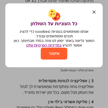
מחלקת תמיכה שתמיד זמינה עבורך בצ׳אט
במערכת או ישירות מהוואטסאפ, לא פלא
שמורנינג במקום ה-1 בשביעות רצון מבין החברות
המתחרות.
כל העוגיות על השולחן
2 | המערכת היחידה שמאפשרת להקדים
אנחנו משתמשים בעוגיות (cookies) כדי להציג
תשלומים מלקוחות
תכנים שמותאמים עבורך.
לקוחות משלמים לך בשוטף פלוס? עם מורנינג
המשך גלישה באתר יסמן לנו שזה בסדר מבחינתך. כאן
אפשר לקבל את הכסף כבר ביום העסקים הבא,
אפשר להציץ
במדיניות הפרטיות שלנו
ולהיות בשליטה מלאה על תזרים המזומנים שלך.
אישור
בכפוף לתנאים של הגוף המממן – גרינלנד פתרונות פיננסים
מקבוצת דיסקונט. אי עמידה בפרעון ההלוואה עלולה לגרור ריבית
פיגורים והליכי הוצאה לפועל.
3 | אפליקציה לנוחות מקסימלית
אפליקציה נוחה ומתקדמת שמאפשרת לך לנהל
את העסק מכל מקום, בכל זמן ישירות מהנייד.
4 | סליקת אשראי בילד-אין
מינוי שנתי במסלול Best ומעלה כולל גם אפשרות