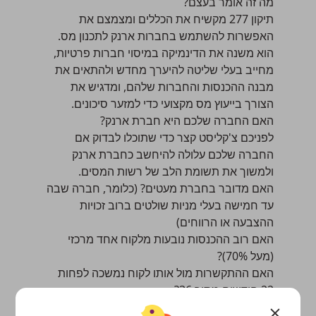
מה זה אומר בעצם?
תיקון 277 מקשיח את הכללים ומצמצם את
האפשרות להשתמש בחברות ארנק לתכנון מס.
הוא משנה את הדינמיקה במיסוי חברות פרטיות,
מחייב בעלי שליטה להיערך מחדש ולהתאים את
מבנה ההכנסות והחברות שלהם, ומדגיש את
הצורך בייעוץ מס מקצועי כדי למזער סיכונים.
האם החברה שלכם היא חברת ארנק?
לפניכם צ'קליסט קצר כדי שתוכלו לבדוק אם
החברה שלכם עלולה להיחשב כחברת ארנק
ולמשוך את תשומת הלב של רשות המסים.
האם מדובר בחברת מעטים? (כלומר, חברה שבה
עד חמישה בעלי מניות שולטים ברוב זכויות
ההצבעה או הרווחים)
האם רוב ההכנסות נובעות מלקוח אחד מרכזי
(מעל 70%)?
האם ההתקשרות מול אותו לקוח נמשכה לפחות
22 חודשים מתוך 36?
האם אתם מספקים שירותים שמבוססים בעיקר