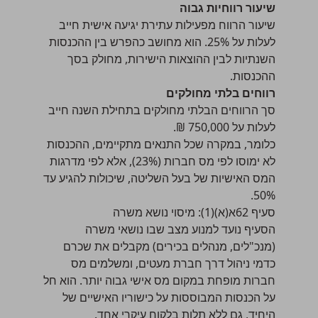
שיעור רווחיות גבוה
שיעור הרווח מפעילות עתירת יגיעה אישית חייב
לעלות על 25%. הוא מחושב כהפרש בין ההכנסות
השנתיות לבין ההוצאות הישירות, מחולק בסך
ההכנסות.
רווחים בלתי מחולקים
סך הרווחים הבלתי מחולקים בתחילת השנה חייב
לעלות על 750,000 ₪.
כלומר, במקרה שכל התנאים מתקיימים, ההכנסות
לא ימוסו לפי
מס חברות
(23%), אלא לפי מדרגות
המס האישיות של בעל השליטה, שיכולות להגיע עד
50%.
סעיף 62א(א)(1): מיסוי נושא משרה
הסעיף נועד למנוע מצב שבו נושאי משרה
(מנכ"לים, מנהלים בכירים) מקבלים את שכרם
כדמי ניהול דרך חברת מעטים, ומשלמים מס
חברות מופחת במקום מס אישי גבוה יותר. הוא חל
על הכנסות המבוססות על כישוריו האישיים של
היחיד, גם ללא תלות בלקוח עיקרי אחד.