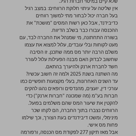
שלא קיים במיסוי חברות רגיל.
אין שליטה על עיתוי חלוקת הרווחים: במצב רגיל
בעל חברה יכול לבחור מתי למשוך רווחים
כדיבידנד, אבל כאן רשות המסים "מושכת" את
ההכנסה עבורו כבר בשלב הדיווח.
בשורה התחתונה, מי שמנהל את החברה לבד, עם
מעט לקוחות ובלי עובדים, עלול למצוא את עצמו
משלם הרבה יותר מס ממה שתכנן. זו הסיבה
שחשוב לבדוק האם מבנה הפעילות עלול לעורר
חשד לחברת ארנק ולהיערך בהתאם.
מה השתנה בשנת 2025 ולמה זה חשוב עכשיו?
עד השנים האחרונות, בעלי מקצועות חופשיים כמו
עורכי דין, יועצים, מהנדסים ורופאים נהגו להקים
חברות בע"מ (מה שמכונה "חברות ארנק") כדי
להקטין את שיעור המס שהם משלמים בפועל.
הרווחים נצברו בתוך החברה, הם לקחו שכר
מינימלי, ומשכו דיבידנדים בעת הצורך, וכך שילמו
פחות מס אישי.
אבל מאז תיקון 277 לפקודת מס הכנסה, ורפורמה