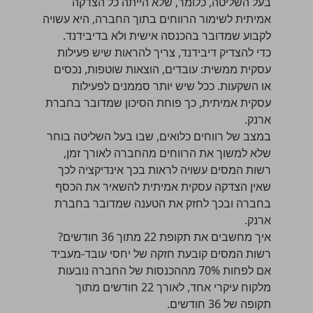
בעל השליטה, כלומר, שלא הייתה כל הצדקה
אמיתית לשימור הרווחים בתוך החברה, היא עשויה
לקבוע שמדובר בהכנסה אישית ולא בדיבידנד.
כדי להצדיק דיבידנד, צריך להראות שיש פעילות
עסקית ממשית: עובדים, הוצאות שוטפות, נכסים
או השקעות. ככל שיש יותר סממנים לפעילות
עסקית אמיתית, כך פוחת הסיכון שמדובר בחברת
ארנק.
במצב של
רווחים כלואים
, שבו בעל השליטה בוחר
שלא למשוך את הרווחים מהחברה לאורך זמן,
רשות המסים עשויה לראות בכך אינדיקציה לכך
שאין הצדקה עסקית אמיתית להשאיר את הכסף
בחברה ובכך לחזק את הטענה שמדובר בחברת
ארנק.
איך מחשבים את תקופת 22 מתוך 36 חודשים?
רשות המסים קובעת חזקה של יחסי עובד-מעביד
אם לפחות 70% מההכנסות של החברה נובעות
מלקוח עיקרי אחד, לאורך 22 חודשים מתוך
תקופה של 36 חודשים.