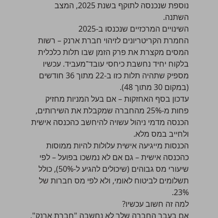
נוספת שנכנסה לתוקף בשנת 2025, המצב
השתנה.
השינויים המרכזיים שנכנסו ב-2025
החמרת הקריטריונים לזיהוי חברת ארנק – רשות
המסים מקצרת את פרק הזמן שבו תלות כלכלית
בלקוח יחיד נחשבת כיחסי עובד־מעביד. עכשיו
מספיק שתהיה תלות כזו ב-22 מתוך 36 חודשים
(במקום 30 מתוך 48).
עדכון בסף האחזקות – אם בעל המניות מחזיק
פחות מ-25% מהחברה שמקבלת את השירותים,
הכנסה מדמי ניהול עשויה להיחשב כהכנסה אישית
ולחייב במס מלא.
הכנסות מייגיעה אישית עלולות להיות ממוסות
כהכנסה אישית – גם אם לא נמשכו בפועל – לפי
שיעורי מס גבוהים (שיכולים להגיע ל-50%), כולל
תשלומים לביטוח לאומי, ולא לפי מס חברות של
23%.
למה זה חשוב עכשיו?
אם בעבר החברה שלך לא נחשבה "חברת ארנק",