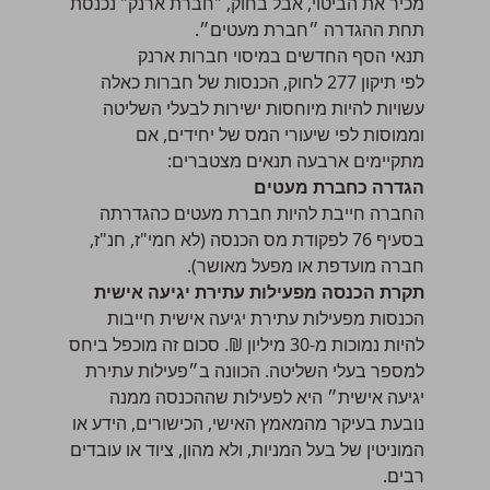
מכיר את הביטוי, אבל בחוק, "חברת ארנק" נכנסת
תחת ההגדרה ״חברת מעטים״.
תנאי הסף החדשים במיסוי חברות ארנק
לפי תיקון 277 לחוק, הכנסות של חברות כאלה
עשויות להיות מיוחסות ישירות לבעלי השליטה
וממוסות לפי שיעורי המס של יחידים, אם
מתקיימים ארבעה תנאים מצטברים:
הגדרה כחברת מעטים
החברה חייבת להיות חברת מעטים כהגדרתה
בסעיף 76 לפקודת מס הכנסה (לא חמי"ז, חנ"ז,
חברה מועדפת או מפעל מאושר).
תקרת הכנסה מפעילות עתירת יגיעה אישית
הכנסות מפעילות עתירת יגיעה אישית חייבות
להיות נמוכות מ-30 מיליון ₪. סכום זה מוכפל ביחס
למספר בעלי השליטה. הכוונה ב״פעילות עתירת
יגיעה אישית״ היא לפעילות שההכנסה ממנה
נובעת בעיקר מהמאמץ האישי, הכישורים, הידע או
המוניטין של בעל המניות, ולא מהון, ציוד או עובדים
רבים.