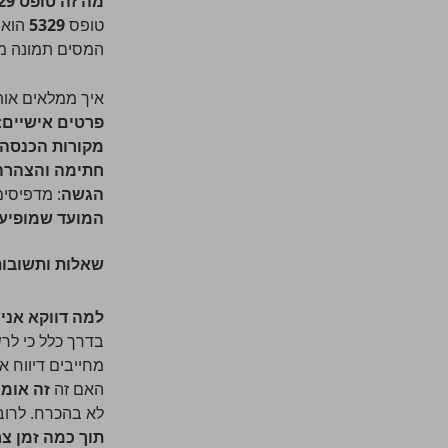
מה זה טופס 5329?
טופס
5329
הוא 
המסים תמונה מ
איך ממלאים אות
פרטים אישיים
:
מקורות הכנסה
חתימה והצהרה
הגשה
: מדפיסים
המועד שמופיע
שאלות ותשובות
למה דווקא אני
בדרך כלל כי לר
מחייבים דיווח א
האם זה
זה אומר
לא בהכרח. לרוב 
תוך כמה זמן צר