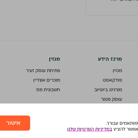
מרכז הידע
מגזין
מגזין
פתיחת עוסק זעיר
פודקאסט
מוכרים אונליין
מורנינג ביוטיוב
חשבונית מס
עוסק פטור
עוסק מורשה
חשבוניות ישראל
אישור
ממשק API
 אפשר להציץ
במדיניות הפרטיות שלנו
מחשבונים