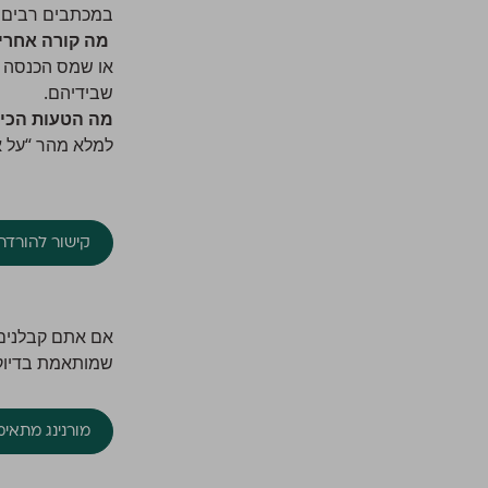
במכתבים רבים מצוין מועד (לעיתים מופיע 
מה קורה אחרי
או שמס הכנסה מ
שבידיהם.
מה הטעות הכי 
למלא מהר “על א
קישור להורדת טו
אם אתם קבלנים 
שמותאמת בדיוק ל
מורנינג מתאימ