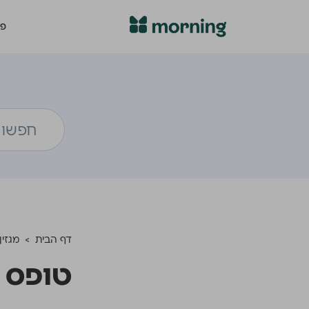
פת
דף הבית
>
מגזין
טופס 5329