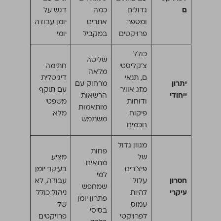
ם
גדולים
כמה
דגש על
ומספר
אתרים
יומן עבודה
פרויקטים
במקביל
יומי
כולל
שליטה
צ’קליסטי
חתימה
מלאה
ם, תנאי
דיגיטלית
יתרון
מרחוק עם
מזג אוויר
עם תוקף
ייחודי
הרשאות
ודוחות
משפטי
מותאמות
פיקוח
מלא
משתמש
חכמים
מגוון גדול
פחות
של
מציע
מתאים
פיצ’רים
בעיקר יומן
למי
חסרון
עלול
עבודה, לא
שמחפש
עיקרי
להיות
ניהול כולל
פתרון יומן
עמוס
של
בסיסי
לפרויקטי
פרויקטים