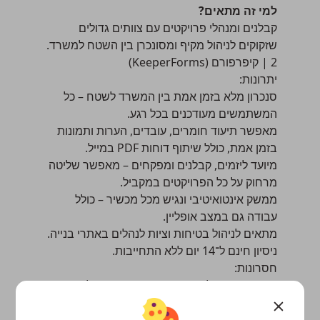
למי זה מתאים?
קבלנים ומנהלי פרויקטים עם צוותים גדולים
שזקוקים לניהול מקיף ומסונכרן בין השטח למשרד.
2 | קיפרפורם (KeeperForms)
יתרונות:
סנכרון מלא בזמן אמת בין המשרד לשטח – כל
המשתמשים מעודכנים בכל רגע.
מאפשר תיעוד חומרים, עובדים, הערות ותמונות
בזמן אמת, כולל שיתוף דוחות PDF במייל.
מיועד ליזמים, קבלנים ומפקחים – מאפשר שליטה
מרחוק על כל הפרויקטים במקביל.
ממשק אינטואיטיבי ונגיש מכל מכשיר – כולל
עבודה גם במצב אופליין.
מתאים לניהול בטיחות וציות לנהלים באתרי בנייה.
ניסיון חינם ל־14 יום ללא התחייבות.
חסרונות:
פחות מותאם למי שמחפש יומן בסיסי בלבד – זו
מערכת רחבה לניהול פרויקטים.
חלק מהפיצ’רים המתקדמים מצריכים הגדרות