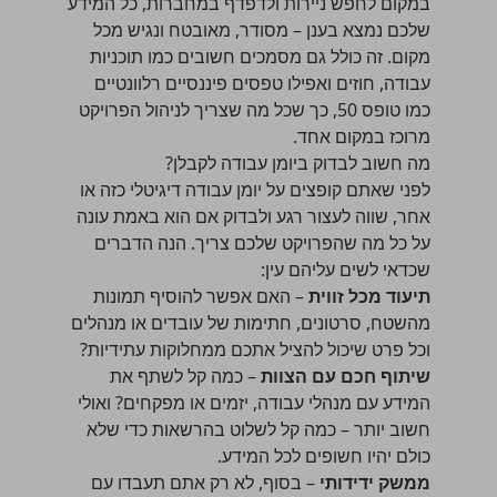
במקום לחפש ניירות ולדפדף במחברות, כל המידע
שלכם נמצא בענן – מסודר, מאובטח ונגיש מכל
מקום. זה כולל גם מסמכים חשובים כמו תוכניות
עבודה, חוזים ואפילו טפסים פיננסיים רלוונטיים
כמו
טופס 50
, כך שכל מה שצריך לניהול הפרויקט
מרוכז במקום אחד.
מה חשוב לבדוק ביומן עבודה לקבלן?
לפני שאתם קופצים על יומן עבודה דיגיטלי כזה או
אחר, שווה לעצור רגע ולבדוק אם הוא באמת עונה
על כל מה שהפרויקט שלכם צריך. הנה הדברים
שכדאי לשים עליהם עין:
תיעוד מכל זווית
– האם אפשר להוסיף תמונות
מהשטח, סרטונים, חתימות של עובדים או מנהלים
וכל פרט שיכול להציל אתכם ממחלוקות עתידיות?
שיתוף חכם עם הצוות
– כמה קל לשתף את
המידע עם מנהלי עבודה, יזמים או מפקחים? ואולי
חשוב יותר – כמה קל לשלוט בהרשאות כדי שלא
כולם יהיו חשופים לכל המידע.
ממשק ידידותי
– בסוף, לא רק אתם תעבדו עם