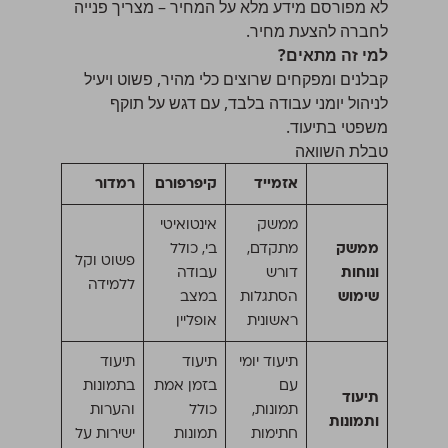
לא מפורסם מידע מלא על המחיר – מצריך פנייה
לחברה להצעת מחיר.
למי זה מתאים?
קבלנים ומפקחים שרוצים כלי מהיר, פשוט ויעיל
לניהול יומני עבודה בלבד, עם דגש על תוקף
משפטי בתיעוד.
טבלת השוואה
אזמייד
קיפרפורם
רמדור
ממשק
אינטואיטי
ממשק
מתקדם,
בי, כולל
פשוט וקל
ונוחות
דורש
עבודה
ללמידה
שימוש
הסתגלות
במצב
ראשונית
אופליין
תיעוד יומי
תיעוד
תיעוד
עם
בזמן אמת
בתמונות
תיעוד
תמונות,
כולל
והערות
ותמונות
חתימות
תמונות
ישירות על