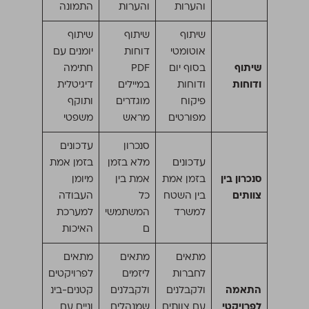
והערות
והערות
התמונה
שיתוף
שיתוף
שיתוף
אוטומטי
דוחות
יומנים עם
שיתוף
בסוף יום
PDF
חתימה
ודוחות
ודוחות
במיילים
דיגיטלית
פיקוח
מוגדרים
ותוקף
מפורטים
מראש
משפטי
סנכרון
עדכונים
עדכונים
מלא בזמן
בזמן אמת
סנכרון בין
בזמן אמת
אמת בין
מיומן
צוותים
בין השטח
כל
העבודה
למשרד
המשתמשי
למערכת
ם
האיכות
מתאים
מתאים
מתאים
לחברות
ליזמים
לפרויקטים
התאמה
ולקבלנים
ולקבלנים
קטנים-בינ
לפרויקטי
עם צוותים
שמנהלים
וניים עם