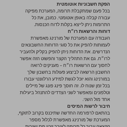
הפקת חשבוניות אוטומטית
בכל פעם שמתקבלת תרומה, המערכת מפיקה
עבורה קבלה באופן אוטומטי. כמובן, את כל
התרומות ניתן לייצא בקלות לדוח הכנסות.
דוחות והרשאות רו״ח
העבודה עם המערכת של מורנינג מאפשרת
לעמותות להפיק את כל סוגי הדוחות החשבונאים
הנדרשים. את הדוחות ניתן להפיק בקליק ולהעביר
לרו״ח. גם את התהליך הקצר והפשוט הזה אפשר
לחסוך עם הרשאות רו״ח – מעניקים לרואה
החשבון הרשאה לביצוע פעולות בחשבון שלך
במורנינג והוא יוכל לגשת למידע הרלוונטי עבורו
בכל זמן שנוח לו. זה חוסך פינג פונג של מיילים
וטלפונים ומאפשר לשני הצדדים להתנהל ביעילות
אחד מול השני.
חיבור לרשות המיסים
בהתאם לרפורמה החדשה שתיכנס בקרוב לתוקף,
המערכת של מורנינג מאפשרת לכלול מספר
הקצאה עבור כל תרומה לצורך זיכוי מס ישירות