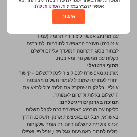
המשך גלישה באתר יסמן לנו שזה בסדר מבחינתך. כאן
נסו אותנו בחינם ל-30 יום
אפשר להציץ
במדיניות הפרטיות שלנו
אישור
סליקה אונליין – תרומות מהירות בכל שעה
דפי תרומה אינטרנטיים
עם מורנינג אפשר ליצור דף תרומה (עמוד
אינטרנט) מעוצב המאפשר לתורמות ולתורמים
לבחור בסוג התרומה המועדף עליהם ולשלם
בקלות עם ממשק נוח ומאובטח.
מסוף וירטואלי
מורנינג מאפשרת לכם ליצור לינק לתשלום – קישור
ייחודי לעמותה שמוביל לעמוד תשלום מאובטח
אונליין. כל לקוח שמקבל את הלינק יכול לבצע את
התשלום בקלות ולתרום לעמותה.
תמיכה בארנקים דיגיטליים:
סליקה עם מורנינג מאפשרת לכם לקבל תשלום
באשראי, אבל גם באמצעות ארנקי תשלום, הדרך
הכי פופולרית לתשלום היום. זה אומר שלקוחות
יכולים לתרום באמצעות גוגל פליי, אפל פיי ואפילו