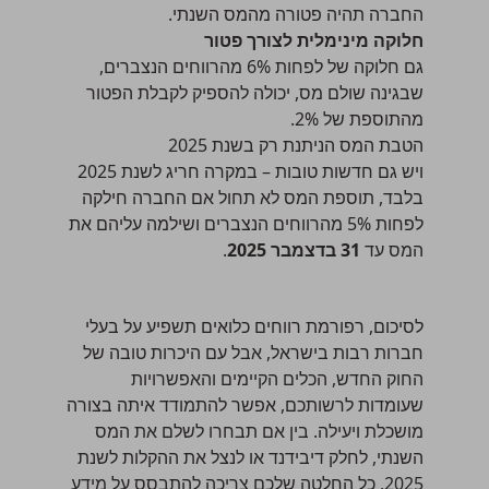
החברה תהיה פטורה מהמס השנתי.
חלוקה מינימלית לצורך פטור
גם חלוקה של לפחות 6% מהרווחים הנצברים,
שבגינה שולם מס, יכולה להספיק לקבלת הפטור
מהתוספת של 2%.
הטבת המס הניתנת רק בשנת 2025
ויש גם חדשות טובות – במקרה חריג לשנת 2025
בלבד, תוספת המס לא תחול אם החברה חילקה
לפחות 5% מהרווחים הנצברים ושילמה עליהם את
המס עד
31 בדצמבר 2025
.
לסיכום, רפורמת רווחים כלואים תשפיע על בעלי
חברות רבות בישראל, אבל עם היכרות טובה של
החוק החדש, הכלים הקיימים והאפשרויות
שעומדות לרשותכם, אפשר להתמודד איתה בצורה
מושכלת ויעילה. בין אם תבחרו לשלם את המס
השנתי, לחלק דיבידנד או לנצל את ההקלות לשנת
2025, כל החלטה שלכם צריכה להתבסס על מידע