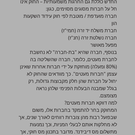
החדש כוללת גם החרגות משמעותיות – החוק אינו
חל על חברות מסוגים מסוימים, כגון:
חברה מועדפת / מוטבת לפי חוק עידוד השקעות
הון
חברת משלח יד זרה (חמי"ז)
חברה נשלטת זרה (חנ"ז)
מפעל מאושר
בנוסף, חברה שהיא "בת-חברה" לא נחשבת
לחברת מעטים, כלומר, חברה שהשליטה בה
(80% ומעלה) מוחזקת על ידי חברות אחרות שאינן
עצמן "חברות מעטים". כך מוודאים שהחוק לא
יחול על חברות שהן חלק מקבוצות גדולות, רק
בגלל שמבנה הבעלות הפנימי שלהן נראה
מצומצם.
למה דווקא חברות מעטים?
המחוקק בחר להתמקד בחברות אלו, משום
שבפועל רבות מהן צוברות רווחים לאורך שנים, אך
לא מחלקות אותם לבעלי המניות, וכך נמנעות
מתשלום מס דיבידנד. מדובר בתכנון מס חוקי, אך