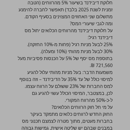
חלוקת דיבידנד בשיעור 5% מהרווחים (הטבה
זמנית לשנת 2025 בלבד) תאפשר לחברה להימנע
מתשלום שני האחוזים המצוינים בסעיף הקודם.
ומה לגבי שיעורי המס?
על חלוקת דיבידנד מהרווחים הכלואים יחול
מס
דיבידנד
רגיל:
25% לבעל מניות רגיל (פחות מ-10% החזקה).
30% לבעל מניות מהותי (10% ומעלה).
בתוספת מס יסף של 5% על הכנסות פסיביות מעל
721,560 ₪.
משמעות הדבר: בעל מניות מהותי עלול להגיע
למיסוי כולל של עד 35% על הדיבידנד – וזה בנוסף
למס החברות של 23% ששולם על הרווח עצמו.
לכן, במצטבר, המיסוי הכולל עשוי להגיע גם
ל-כ-50% מהרווח המקורי.
על מי חל חוק הרווחים הכלואים?
החוק החדש לרווחים כלואים מתמקד בעיקר
בחברות מעטים, מתוך מטרה לצמצם תכנוני מס
במבנים שבהם יש שליטה אישית, גמישות גבוהה