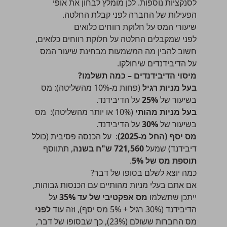
לסנקציות נוספות. לכן מומלץ לבחון את אופי
הפעילות של החברה לפני קבלת החלטה.
שיעורי המס על חלוקת רווחים כלואים
לפני שמקבלים החלטה על חלוקת רווחים כלואים,
חשוב להבין מה המשמעות מבחינת שיעור המס
על הדיבידנדים שיחולקו.
מיסוי הדיבידנדים – כמה תשלמו?
בעל מניות רגיל
(פחות מ-10% מהשליטה): מס
בשיעור של
25%
על הדיבידנד.
בעל מניות מהותי
(10% או יותר מהשליטה): מס
בשיעור של
30%
על הדיבידנד.
מס יסף (החל מ-2025)
: על הכנסה פסיבית (כולל
דיבידנד) שמעל
721,560 ש"ח בשנה
, תתווסף
תוספת מס של 5%
.
כמה יוצא לשלם בסופו של דבר?
אם אתם בעלי מניות מהותיים עם הכנסות גבוהות,
ייתכן שתשלמו
מס אפקטיבי של עד 35%
על
הדיבידנד (30% רגיל + 5% מס יסף), וזה עוד
לפני
מס החברות ששולם (23%), כך שבסופו של דבר,