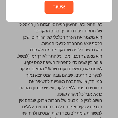
מהווה הוצאה חד-צדדית, אלא הקדמה של מס על
אישור
חלוקה שהייתה מתבצעת בעתיד ממילא.
האם כדאי לשלם קנס או לחלק דיבידנד?
לפי החוק ולפי ההיגיון הפיננסי הגלום בו, המסלול
של חלוקת דיבידנד עדיף ברוב המקרים:
הוא משמר את הערך הכלכלי של הרווחים, שכן
הכסף יוצא מהחברה לבעלי המניות.
הוא נחשב חלופה של הקדמת מס ולא קנס.
הוא מאפשר תכנון מס יעיל יותר לאורך זמן (למשל,
פיזור בין שנים כדי להפחית חשיפה למס יסף).
לעומת זאת, תשלום הקנס של 2% מתאים בעיקר
למקרים חריגים, שבהם גובה המס יוצא נמוך
במיוחד, או שהחברה מעוניינת להשאיר את
הרווחים בפנים ללא חלוקה, ואז יש לבחון כמה זה
כדאי, אבל כל מקרה לגופו.
חשוב לציין כי מבנים של חברות ארנק, שבהם אין
הצדקה עסקית אמיתית לצבירת רווחים, עלולים
למשוך תשומת לב מצד רשות המסים ולהיחשף