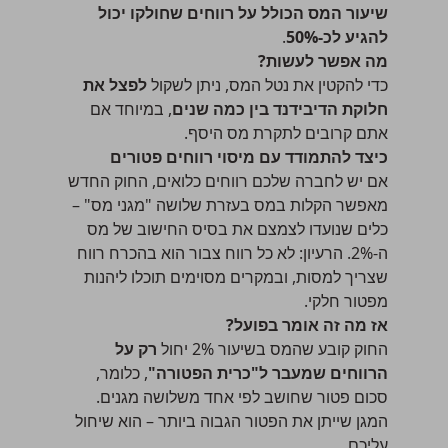
שיעור המס הכולל על רווחים שחולקו יכול
להגיע לכ-50%
.
מה אפשר לעשות?
כדי להקטין את נטל המס, ניתן לשקול
לפצל את
חלוקת הדיבידנד בין כמה שנים
, במיוחד אם
אתם קרובים לתקרת מס היסף.
כיצד להתמודד עם מיסוי רווחים פטורים
אם יש לחברה שלכם רווחים כלואים, החוק החדש
מאפשר הקלות במס בעזרת שלושה "מגני מס" –
כלים שנועדו לצמצם את בסיס החישוב של מס
ה-2%. הרעיון: לא כל רווח צבור הוא בהכרח רווח
שצריך למסות, ובמקרים מסוימים תוכלו ליהנות
מפטור חלקי.
אז מה זה אומר בפועל?
החוק קובע שהמס בשיעור 2% יחול
רק על
הרווחים שמעבר ל"כרית הפטורה"
, כלומר,
סכום פטור שחושב לפי אחד משלושה מגנים.
המגן שייתן את הפטור הגבוה ביותר – הוא שיחול
עליכם.