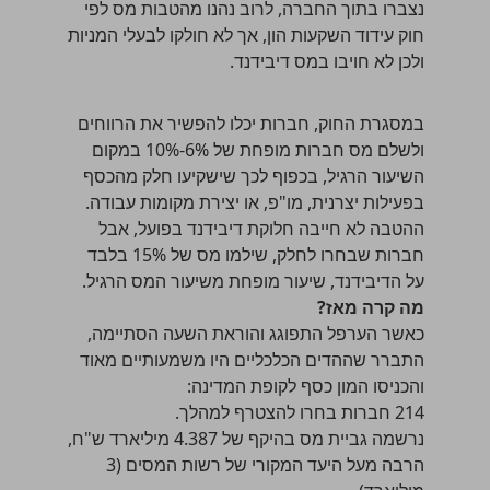
נצברו בתוך החברה, לרוב נהנו מהטבות מס לפי
חוק עידוד השקעות הון, אך לא חולקו לבעלי המניות
ולכן לא חויבו במס דיבידנד.
במסגרת החוק, חברות יכלו להפשיר את הרווחים
ולשלם
מס חברות
מופחת של 6%-10% במקום
השיעור הרגיל, בכפוף לכך שישקיעו חלק מהכסף
בפעילות יצרנית, מו"פ, או יצירת מקומות עבודה.
ההטבה לא חייבה חלוקת דיבידנד בפועל, אבל
חברות שבחרו לחלק, שילמו מס של 15% בלבד
על הדיבידנד, שיעור מופחת משיעור המס הרגיל.
מה קרה מאז?
כאשר הערפל התפוגג והוראת השעה הסתיימה,
התברר שההדים הכלכליים היו משמעותיים מאוד
והכניסו המון כסף לקופת המדינה:
214 חברות בחרו להצטרף למהלך.
נרשמה גביית מס בהיקף של 4.387 מיליארד ש"ח,
הרבה מעל היעד המקורי של רשות המסים (3