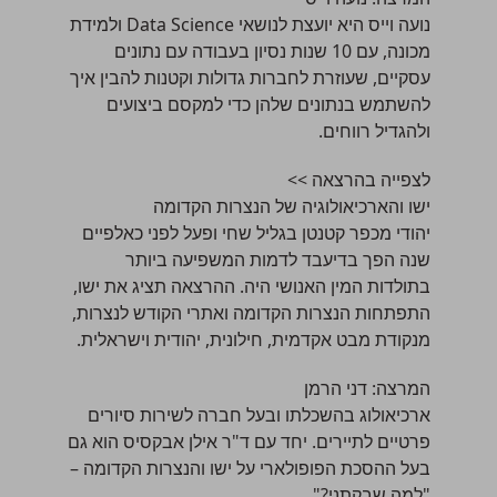
נועה וייס היא יועצת לנושאי Data Science ולמידת
מכונה, עם 10 שנות נסיון בעבודה עם נתונים
עסקיים, שעוזרת לחברות גדולות וקטנות להבין איך
להשתמש בנתונים שלהן כדי למקסם ביצועים
ולהגדיל רווחים.
לצפייה בהרצאה >>
ישו והארכיאולוגיה של הנצרות הקדומה
יהודי מכפר קטנטן בגליל שחי ופעל לפני כאלפיים
שנה הפך בדיעבד לדמות המשפיעה ביותר
בתולדות המין האנושי היה. ההרצאה תציג את ישו,
התפתחות הנצרות הקדומה ואתרי הקודש לנצרות,
מנקודת מבט אקדמית, חילונית, יהודית וישראלית.
המרצה:
דני הרמן
ארכיאולוג בהשכלתו ובעל חברה לשירות סיורים
פרטיים לתיירים. יחד עם ד"ר אילן אבקסיס הוא גם
בעל ההסכת הפופולארי על ישו והנצרות הקדומה –
"למה שבקתני?".