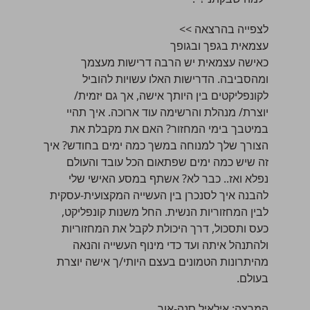
לצפייה בהרצאה >>
עצמאית בגפך ובגופך
כאישה עצמאית יש הרבה דרישות מעצמך
ומהסביבה. הדרישות האלו עשויות להוביל
לקונפליקטים בין היותך אישה, אך גם יזמית/
יוצרת/ מנהלת והרשימה עוד ארוכה. איך תהיי
במיטבך בימי המחזור? האם את מקבלת את
הצורך שלך למנוחה במשך כמה ימים בחודש? איך
זה שיש כמה ימים שפתאום הכל עובד והעולם
נפלא ואז.. כבר לא? אשתף במסע האישי שלי
להבנה איך לסנכרן בין העשייה המקצועית-עסקית
לבין המחזוריות הנשית. החל משנות קונפליקט,
כעס ותסכול, דרך היכולת לקבל את המחזוריות
ולהתנהל איתה ועד כדי מינוף העשייה והנאה
מהיתרונות הטמונים בעצם היותי/ך אישה יוצרת
בעולם.
המרצה:
אילאיל סנה-אור