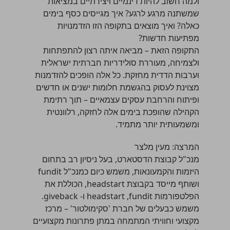
ולמה חשוב להיות דינמיים ויצירתיים במציאות
שמשתנה מרגע לרגע? איך מגייסים כסף בימים
כאלה? ואיך מוצאים בתקופה הזו הזדמנויות
מפתיעות חדשות?
התקופה הזאת – מביאה איתה רצון להתפתחות
ולצמיחה, מעוררת סולידריות חברתית ישראלית
וערבות הדדית מחזקת. כל אלה הופכים להזדמנות
מצוינת לעסוק בהגשמת חלומות ישנים או חדשים
ופיתוח והרחבת עסקים עצמאיים – תוך רתימת
הקהילה שהופכת בימים אלה לחזקה, רלוונטית
ומשמעותית יותר מתמיד.
המרצה:
מעין מלצר
מנכ"ל קבוצת הדסטארט, בעל ניסיון רב בתחום
היזמות והקמעונאות, משמש כיום כמנכ"ל fundit
ושותף מייסד בקבוצת headstart, הכוללת את
הפלטפורמות headstart ,fundit ו- giveback.
משמש כבעלים של חברת 'סקימולטור' – מרכז
מקצועי וחוויתי המתמחה במתן פתרונות מקצועיים