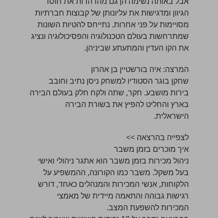
אבל באותה נשימה הן גם מהדהדות את חוסר
הגיוון ומדגישות את עליונותן של קבוצות חברתיות
מסויימות על פני אחרות. נתייחס להטיות השונות
שמתרחשות בעולם הטכנולוגיה והפסיכולוגיה ונציג
את הקו העדין והמתעתע שביניהן.
המרצה:
איה בורשטיין בן אהרון
שחקן בוגר הסטודיו למשחק ניסן נתיב וחובב
בירות מושבע. חקר, שתה ולקח חלק בעולם הבירה
בארץ והחליט להפיץ את בשורת הבירה
הישראלית.
לצפייה בהרצאה >>
איך מוכרים בזמן משבר
ניהול מכירות בזמן משבר הוא אתגר ניהולי ואישי
בעל משקל. משבר כמו הקורונה, ההמשפיע על
הלקוחות, אנשי המכירות והמנהלים כאחד, דורש
רגישות גבוהה והתאמה מיידית של מאמצי
המכירות להשפעת המצב.