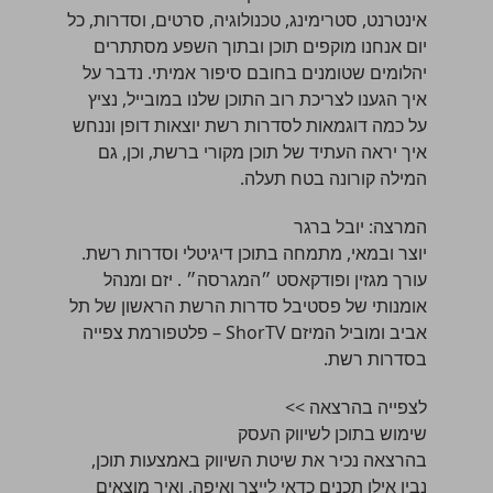
אינטרנט, סטרימינג, טכנולוגיה, סרטים, וסדרות, כל
יום אנחנו מוקפים תוכן ובתוך השפע מסתתרים
יהלומים שטומנים בחובם סיפור אמיתי. נדבר על
איך הגענו לצריכת רוב התוכן שלנו במובייל, נציץ
על כמה דוגמאות לסדרות רשת יוצאות דופן וננחש
איך יראה העתיד של תוכן מקורי ברשת, וכן, גם
המילה קורונה בטח תעלה.
המרצה:
יובל ברגר
יוצר ובמאי, מתמחה בתוכן דיגיטלי וסדרות רשת.
עורך מגזין ופודקאסט ״המגרסה״ . יזם ומנהל
אומנותי של פסטיבל סדרות הרשת הראשון של תל
אביב ומוביל המיזם ShorTV – פלטפורמת צפייה
בסדרות רשת.
לצפייה בהרצאה >>
שימוש בתוכן לשיווק העסק
בהרצאה נכיר את שיטת השיווק באמצעות תוכן,
נבין אילו תכנים כדאי לייצר ואיפה, ואיך מוצאים