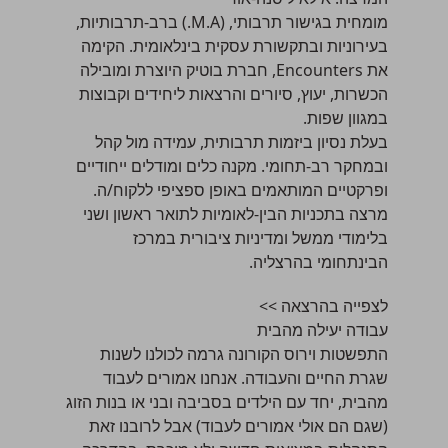
מומחית בגישור תרבותי, (M.A.) ברב-תרבותיות,
בעירוניות ובתקשורת עסקית בינלאומית. הקימה
את Encounters, חברת בוטיק היוצרת ומובילה
הכשרות, יעוץ, סיורים והרצאות ליחידים וקבוצות
במגוון שפות.
בעלת נסיון ביזמות תרבותית, עמידה מול קהל
ובמחקר רב-תחומי. מקנה כלים ומודלים ייחודיים
ופרקטיים המותאמים באופן ספציפי ללקוח/ה.
מרצה בתכניות הבין-לאומיות לתואר ראשון ושני
בלימודי ממשל ומדיניות ציבורית במרכז
הבינתחומי בהרצליה.
לצפייה בהרצאה >>
עבודה יעילה מהבית
התפשטות וירוס הקורונה גרמה לכולנו לשנות
שגרת החיים והעבודה. אנחנו אמורים לעבוד
מהבית, יחד עם הילדים בסביבה ובני או בנות הזוג
(שגם הם אולי אמורים לעבוד) אבל לרובנו זאת