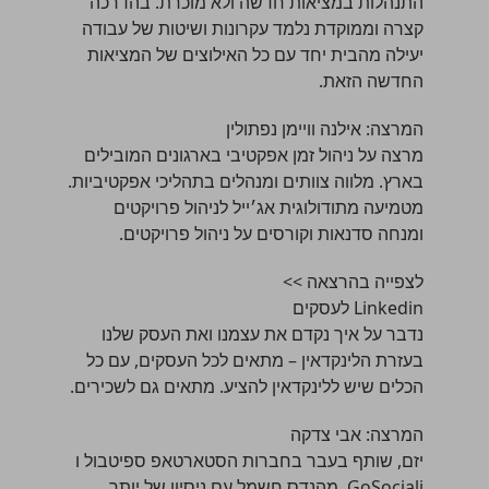
התנהלות במציאות חדשה ולא מוכרת. בהדרכה
קצרה וממוקדת נלמד עקרונות ושיטות של עבודה
יעילה מהבית יחד עם כל האילוצים של המציאות
החדשה הזאת.
המרצה:
אילנה וויימן נפתולין
מרצה על ניהול זמן אפקטיבי בארגונים המובילים
בארץ. מלווה צוותים ומנהלים בתהליכי אפקטיביות.
מטמיעה מתודולוגית אג׳ייל לניהול פרויקטים
ומנחה סדנאות וקורסים על ניהול פרויקטים.
לצפייה בהרצאה >>
Linkedin לעסקים
נדבר על איך נקדם את עצמנו ואת העסק שלנו
בעזרת הלינקדאין – מתאים לכל העסקים, עם כל
הכלים שיש ללינקדאין להציע. מתאים גם לשכירים.
המרצה:
אבי צדקה
יזם, שותף בעבר בחברות הסטארטאפ ספיטבול ו
GoSociali, מהנדס חשמל עם ניסיון של יותר