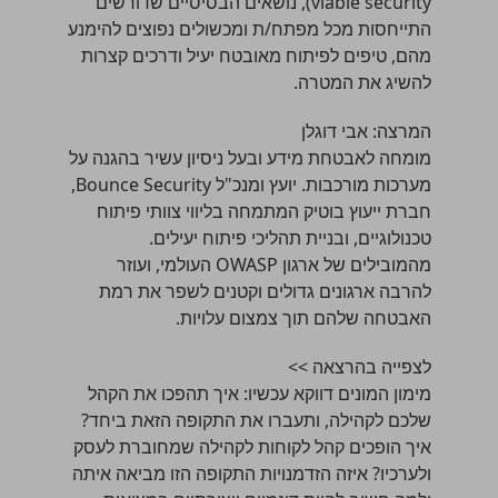
viable security), נושאים הבסיסיים שדורשים
התייחסות מכל מפתח/ת ומכשולים נפוצים להימנע
מהם, טיפים לפיתוח מאובטח יעיל ודרכים קצרות
להשיג את המטרה.
המרצה:
אבי דוגלן
מומחה לאבטחת מידע ובעל ניסיון עשיר בהגנה על
מערכות מורכבות. יועץ ומנכ"ל Bounce Security,
חברת ייעוץ בוטיק המתמחה בליווי צוותי פיתוח
טכנולוגיים, ובניית תהליכי פיתוח יעילים.
מהמובילים של ארגון OWASP העולמי, ועוזר
להרבה ארגונים גדולים וקטנים לשפר את רמת
האבטחה שלהם תוך צמצום עלויות.
לצפייה בהרצאה >>
מימון המונים דווקא עכשיו: איך תהפכו את הקהל
שלכם לקהילה, ותעברו את התקופה הזאת ביחד?
איך הופכים קהל לקוחות לקהילה שמחוברת לעסק
ולערכיו? איזה הזדמנויות התקופה הזו מביאה איתה