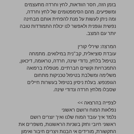
בזמן הזה, חסר הוודאות, לחץ וחרדה מתעצמים
ומשפיעים. מהם הסימפטומים של לחץ וחרדה,
ומה ניתן לעשות על מנת להפחית אותם מבחינה
נפשית וגופנית ולאפשר לנו יכולת התמודדות טובה
יותר עם המצב.
המרצה:
שירלי קורין
עובדת סוציאלית, קב"נית במילואים. מתמחה
בטיפול בלחץ, נדודי שינה, חרדה, טראומה, דיכאון,
התמכרויות וקשיים חברתיים. מטפלת ברפואה
משלימה ומשלבת בטיפול טכניקות מתחום
הגופנפש. בעלת ניסיון בטיפול בעשרות חיילים
שסבלו מלחץ חרדה ונדודי שינה.
לצפייה בהרצאה >>
נפלאות המוח ורושם ראשוני
נלמד איך עובד המוח שלנו ואיך יוצרים רושם
ראשוני חיובי וחזק בשניות הראשונות, משפרים את
התקשורת, מורידים אי הבנות ויצרים חיבור ואימון