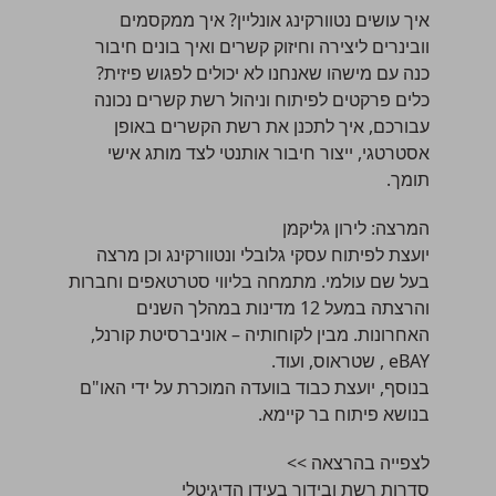
איך עושים נטוורקינג אונליין? איך ממקסמים
וובינרים ליצירה וחיזוק קשרים ואיך בונים חיבור
כנה עם מישהו שאנחנו לא יכולים לפגוש פיזית?
כלים פרקטים לפיתוח וניהול רשת קשרים נכונה
עבורכם, איך לתכנן את רשת הקשרים באופן
אסטרטגי, ייצור חיבור אותנטי לצד מותג אישי
תומך.
המרצה:
לירון גליקמן
יועצת לפיתוח עסקי גלובלי ונטוורקינג וכן מרצה
בעל שם עולמי. מתמחה בליווי סטרטאפים וחברות
והרצתה במעל 12 מדינות במהלך השנים
האחרונות. מבין לקוחותיה – אוניברסיטת קורנל,
eBAY , שטראוס, ועוד.
בנוסף, יועצת כבוד בוועדה המוכרת על ידי האו"ם
בנושא פיתוח בר קיימא.
לצפייה בהרצאה >>
סדרות רשת ובידור בעידן הדיגיטלי