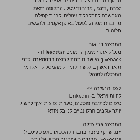
מימון המונים בא לידי ביטוי ומאפשר לחשוב
יצירתי, דינמי, מהיר ודיגיטלי. התקופה הזאת
מאפשרת להתקהל דיגיטלית, לבנות קהילה
מחוברת מטרה, לפעול באופן אקטיבי ולהגשים
חלומות.
המרצה:
דני אור
מנכ"ל אתרי מימון ההמונים Headstar ו -
giveback היושבים תחת קבוצת הדסטארט. לדני
תואר ראשון בתקשורת וניהול מהמסלול האקדמי
המכללה למנהל.
לצפייה ישירה >>
להיות ויראלי ב- Linkedin
טיפים לכתיבת פוסטים, טעויות נפוצות ואיך להשיג
יותר עוקבים הרלוונטיים לנו בלינקדאין
המרצה:
אבי צדקה
יזם, שותף בעבר בחברות הסטארטאפ ספיטבול ו
GoSociali, מהנדס חשמל עם ניסיון של יותר