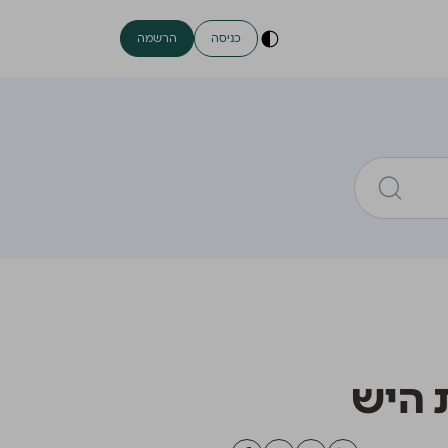
כניסה
הרשמה
ת היש