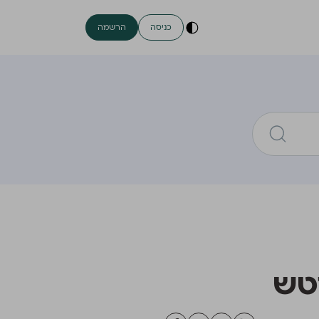
כניסה
הרשמה
יטש