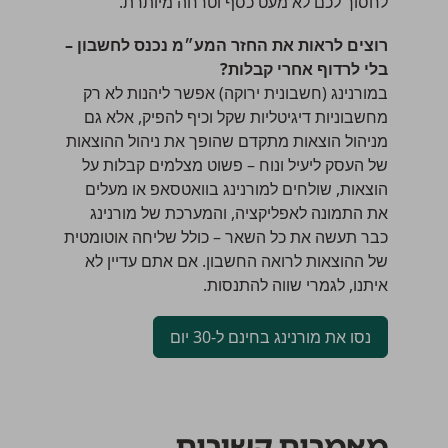
לחסוך לכם לא מעט כסף וטרחה מיותרת.
רוצים לראות את החזר המע״מ נכנס לחשבון –
בלי לרדוף אחרי קבלות?
במורנינג (חשבונית ירוקה) אפשר ליהנות לא רק
מחשבוניות דיגיטליות
שקל וכיף להפיק, אלא גם
מניהול הוצאות מתקדם שהופך את ניהול ההוצאות
של העסק ליעיל ונוח – פשוט מצלמים קבלות על
הוצאות, שולחים למורנינג בוואטסאפ או מעלים
את התמונה לאפליקציה, והמערכת של מורנינג
כבר תעשה את כל השאר – כולל שליחה אוטומטית
של ההוצאות לרואה החשבון. אם אתם עדיין לא
איתנו, לגמרי שווה להתנסות.
נסו את מורנינג בחינם ל-30 יום
מאמרים קשורים