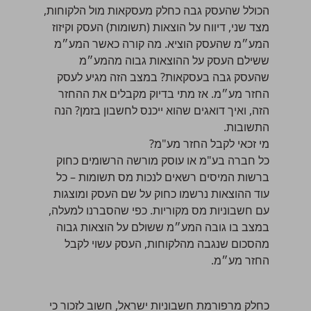
הכולל שהעסק גבה כחלק מעסקאות מול הלקוחות,
מצד שני, דיווח על הוצאות (תשומות) העסק וקיזוז
המע״מ שהעסק הוציא. מה קורה כאשר המע״מ
ששילם העסק על ההוצאות גבוה מהמע״מ
שהעסק גבה בעסקאות? במצב הזה מגיע לעסק
החזר מע״מ. אז מתי בדיוק מקבלים את ההחזר
הזה, ואיך דואגים שהוא ייכנס לחשבון בזמן? הנה
התשובות.
מי זכאי לקבל החזר מע"מ?
כל
חברה בע"מ או עוסק מורשה
הרשומים כחוק
ברשות המיסים רשאים לנכות
מס תשומות
– כל
עוד ההוצאות נרשמו כחוק על שם העסק ומוצגות
עם
חשבוניות מס
מקוריות. כפי שהסברנו למעלה,
במצב בו גובה המע״מ ששולם על הוצאות גבוה
מהסכום שנגבה מהלקוחות, העסק עשוי לקבל
החזר מע״מ.
כחלק מרפורמת
חשבוניות ישראל
, חשוב לזכור כי