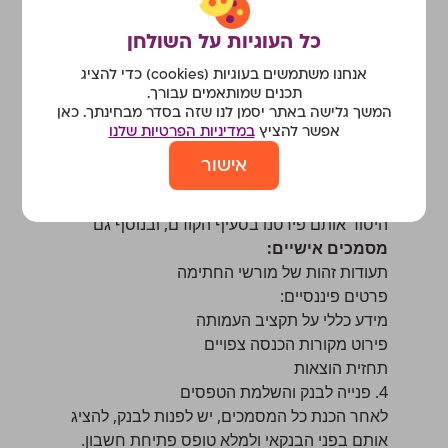
2. בחירת הבנק המתאים
ניתן לפנות הן לבנקים הגדולים והן לבנקים הקטנים.
כל העוגיות על השולחן
מומלץ לבחור בנק שבו קיים קשר אישי עם נציג או
אנחנו משתמשים בעוגיות (cookies) כדי להציג
סניף, שכן היכרות מוקדמת עשויה להקל על
תכנים שמותאמים עבורך.
התהליך, לזרז אישורים ולהוביל לתנאים טובים
המשך גלישה באתר יסמן לנו שזה בסדר מבחינתך. כאן
יותר.
אפשר להציץ
במדיניות הפרטיות שלנו
3. הכנת המסמכים הנדרשים
אישור
הכנת כל המסמכים מראש היא שלב קריטי
בתהליך. ברוב הבנקים תידרשו להציג את מסמכי
היסוד אותם פירטנו בסעיף הקודם, ובנוסף גם
מסמכים אישיים:
תעודות זהות של מורשי החתימה
פרטים פיננסיים:
מידע כללי על תקציב העמותה
פירוט מקורות הכנסה צפויים
תחזית הוצאות
4. פנייה לבנק והשלמת הטפסים
לאחר הכנת כל המסמכים, יש לפנות לבנק, להציג
אותם בפני הבנקאי ולמלא טופס פתיחת חשבון.