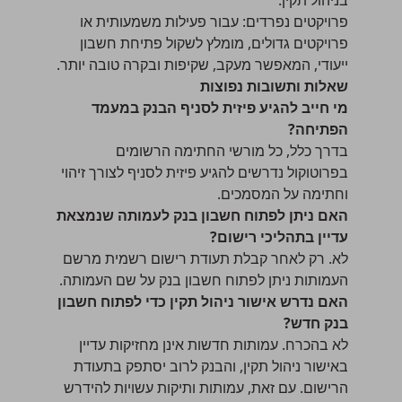
בניהול תקין.
פרויקטים נפרדים: עבור פעילות משמעותית או
פרויקטים גדולים, מומלץ לשקול פתיחת חשבון
ייעודי, המאפשר מעקב, שקיפות ובקרה טובה יותר.
שאלות ותשובות נפוצות
מי חייב להגיע פיזית לסניף הבנק במעמד
הפתיחה?
בדרך כלל, כל מורשי החתימה הרשומים
בפרוטוקול נדרשים להגיע פיזית לסניף לצורך זיהוי
וחתימה על המסמכים.
האם ניתן לפתוח חשבון בנק לעמותה שנמצאת
עדיין בתהליכי רישום?
לא. רק לאחר קבלת תעודת רישום רשמית מרשם
העמותות ניתן לפתוח חשבון בנק על שם העמותה.
האם נדרש אישור ניהול תקין כדי לפתוח חשבון
בנק חדש?
לא בהכרח. עמותות חדשות אינן מחזיקות עדיין
באישור ניהול תקין, והבנק לרוב יסתפק בתעודת
הרישום. עם זאת, עמותות ותיקות עשויות להידרש