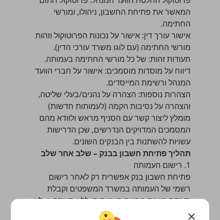
פרוטוקול החלטת הוועד המנהל: פרוטוקול חתום
המאשר את פתיחת החשבון, ניהולו, ומורשי
החתימה.
אישור עורך דין: אישור על נכונות הפרוטוקול וזהות
מורשי החתימה (עם לוגו משרד עורכי הדין).
תעודות זהות: של כל מורשי החתימה בעמותה.
דיווח על מוסדות מוסמכים: אישור על חברי הוועד
המנהל ורשימת המייסדים.
הצהרות נוספות: הצהרה על נהנים/בעלי שליטה,
והצהרה על נסיבות הקמה (לעמותות חדשות)
מומלץ ליצור קשר עם הסניף מראש ולוודא מהם
המסמכים המדויקים הנדרשים, שכן הדרישות
עשויות להשתנות בין הבנקים השונים.
תהליך פתיחת חשבון בבנק – שלב אחר שלב
1. רישום העמותה
פתיחת חשבון בנק אפשרית רק לאחר רישום
רשמי של העמותה במשרד המשפטים וקבלת
תעודת רישום מרשם העמותות. ללא תעודה זו, לא
ניתן לפתוח חשבון בנק על שם העמותה.