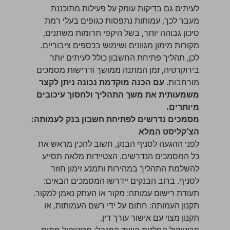
לעיתים גם בדיקות עומק על פעילות מתוכננת
מעבר לכך, עמותות נתפסות כגופים בעלי רמת
סיכון גבוהה יותר, בשל היקפי תרומות משתנים,
מקורות מימון מגוונים ושימוש בכספים ציבוריים.
לכן, תהליך פתיחת החשבון כולל לעיתים יותר
בירוקרטיה, זמן המתנה ממושך ודרישות מסמכים
מורחבות.
עם הכנה מוקדמת נכונה ניתן לקצר
משמעותית את משך התהליך ולחסוך עיכובים
מיותרים.
מסמכים נדרשים לפתיחת חשבון בנק לעמותה:
הצ'קליסט המלא
לפני ההגעה לסניף הבנק, חשוב להכין מראש את
כל המסמכים הנדרשים. הצטיידות מלאה תסייע
להשלמת התהליך במהירות ותמנע זימון חוזר
לסניף. ברוב הבנקים יידרשו המסמכים הבאים:
תעודת רישום עמותה: מקור או העתק נאמן למקור.
תקנון העמותה: חתום על ידי רשם העמותות, או
תקנון מצוי עם אישור עורך דין.