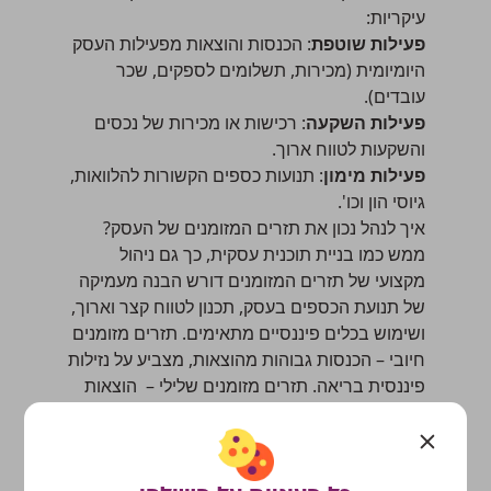
עיקריות:
פעילות שוטפת
: הכנסות והוצאות מפעילות העסק
היומיומית (מכירות, תשלומים לספקים, שכר
עובדים).
פעילות השקעה
: רכישות או מכירות של נכסים
והשקעות לטווח ארוך.
פעילות מימון
: תנועות כספים הקשורות להלוואות,
גיוסי הון וכו'.
איך לנהל נכון את תזרים המזומנים של העסק?
ממש כמו
בניית תוכנית עסקית
, כך גם ניהול
מקצועי של תזרים המזומנים דורש הבנה מעמיקה
של תנועת הכספים בעסק, תכנון לטווח קצר וארוך,
ושימוש בכלים פיננסיים מתאימים. תזרים מזומנים
חיובי – הכנסות גבוהות מהוצאות, מצביע על נזילות
פיננסית בריאה. תזרים מזומנים שלילי – הוצאות
גבוהות מהכנסות, מצב המחייב התערבות מהירה.
השלב הראשון – הערכת הכנסות עתידיות
יש להתחיל בבחינה של ההכנסות שהיו עד כה