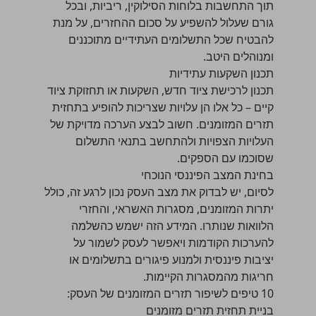
תוך התחשבות בלוחות הסילוקין, ריביות, ובכל
גורם שעלול להשפיע על סכום ההחזרים, על מנת
להבטיח שכל התשלומים העתידיים מתוכננים
ומנוהלים היטב.
תכנון השקעות עתידיות
תכנון לרכישת ציוד חדש, השקעות או תחזוקת ציוד
קיים – כל אלו הן עלויות שצריכות להופיע בתחזית
תזרים המזומנים. חשוב לבצע הערכה מדויקת של
העלויות הצפויות ולהתחשב בתנאי התשלום
שסוכמו עם הספקים.
בחינת המצב הפיננסי הנוכחי
לסיום, יש לבדוק את מצב העסק נכון לרגע זה, כולל
יתרות המזומנים, מסגרות האשראי, והחזרי
הלוואות שנותרו. המידע הזה ישמש כהשלמה
להערכות הקודמות ויאפשר לעסק לשמור על
יציבות פיננסית ולמנוע פיגורים בתשלומים או
חריגות מהמסגרות הקיימות.
10 טיפים לשיפור תזרים המזומנים של העסק:
בניית תחזית תזרים מזומנים