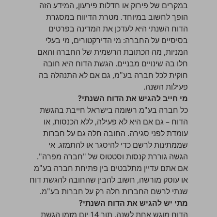
במקרים של פירוק או חדלות פירעון, המידע הזה
הופך לחשוב במיוחד. מטרת הדיווח במסגרת
הדוח השנתי היא לעדכן את המדינה בפרטים
בסיסיים על החברה: מי הדירקטורים, מי בעלי
המניות, מה הכתובת הרשמית של החברה והאם
חלו בה שינויים מבניים. הגשת הדוח היא חובה
חוקית לכל חברה בע"מ, גם אם לא התנהלה בה
פעילות השנה.
מי חייב להגיש את הדוח השנתי?
כל חברה בע"מ רשומה בישראל חייבת בהגשת
הדוח – גם אם היא לא פעילה, ללא הכנסות, או
עומדת לפני סגירה. החובה חלה גם על חברות
שממתינות לרשם כדי להיסגר או להתמזג. אי
הגשה גוררת קנסות וסטטוס של "חברה מפרה".
אם אתם עדיין מתלבטים בין
פתיחת חברה בע"מ
או עוסק מורשה
, חשוב להבין שהחובה להגשת דוח
שנתי לרשם החברות חלה רק על חברות בע"מ.
מתי יש להגיש את הדוח השנתי?
הדוח מוגש אחת לשנה, תוך 14 יום מזמן הגשת