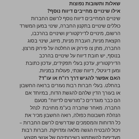
שאלות ותשובות נפוצות
אילו שינויים מחייבים דיווח נוסף?
שינויים המחייבים דיווח נוסף לרשם החברות
כוללים שינויים בתקנון החברה, שינוי במען המשרד
הרשום, מינויים לדירקטוריון ושינויים בהרכבו,
הקצאת מניות, העברת מניות, מיזוג, שינוי בסוג
החברה, מתן צו פירוק או החלטה על פירוק מרצון.
בנוסף, יש חובת דיווח על שינויים בהרכב
הדירקטוריון, עדכון בעלי תפקידים, עדכון כתובת
ומען דיגיטלי, דיווח שנתי, פעולות במניות.
האם אפשר להגיש דרך רו"ח או עו"ד?
בהחלט. בעלי חברות רבות נעזרים ברואה החשבון
או בעורך הדין שלהם להגשת הדוח, במיוחד אם
הם כבר מוגדרים כ"מורשים לדיווח" מטעם
החברה. מאחר שחברה בע"מ מחויבת לנהל
הנהלת חשבונות כפולה
, רואה החשבון מכיר את
כל הדוחות והמסמכים שנדרשים לרשם החברות –
ויכול להבטיח הגשה מלאה ומדויקת. חברות רבות
מעדיפות להשתמש בשירותיהם של אנשי מקצוע