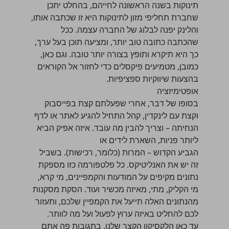
תינוקות בשנה הראשונה לחייהם, בהחלט יתכן
שחברת תחליפי מזון לתינוקות היא זו שכתבה אותו,
והלינק יפנה לבלוג של החברה עצמה. ככל
שהכתבה כתובה טוב יותר, ומציעה תוכן בעל ערך,
כך היא תיקרא ותופץ בצורה יותר טובה. וגם כאן,
כמובן, מטמיעים פיקסלים כדי לחזור אל הקוראים
בהצעות שיווקיות ספציפיות.
אופטימיזציה
בסופו של דבר, אחרי שפעלתם קצת בפייסבוק
וקצת עם לינקדין, קהל התחיל להגיע לאתר או לדף
הנחיתה – וצריך להבין מה עובד. איזה אפיק הביא
ליותר פניות, השארת לידים או
הגביע הקדוש – המרות (כלומר, רכישות). בשביל
זה יש את האנליטיקס. כל פלטפורמה כזו מספקת
נתונים מקיפים על המודעות והקמפיינים, מי קרא,
מי הקליק, מתי, מאיזה מכשיר ועוד. הסקת מסקנות
מהנתונים האלה תייעל את הקמפיין שלכם, ותעזור
לכם להחליט באיזה ערוץ לפעול ועל מה לוותר.
עד כאן הלקסיקון הקצר שלנו. בתגובות פה אתם