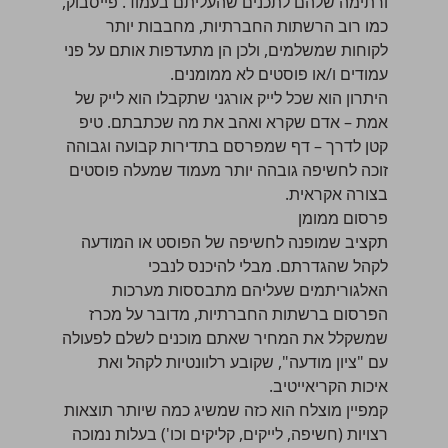
ורתימה שלהם לתכנים שהעליתם בעמוד. פייסבוק,
כמו רוב הרשתות החברתיות, מחבבות יותר
לקוחות שמשלמים, ולכן הן מתעדפות אותם על פני
עמודים ו/או פוסטים לא ממומנים.
היתרון הוא שכל לייק אורגני שתקבלו הוא לייק של
אמת – אדם שקרא ואהב את מה שכתבתם. טיפ
קטן לדרך – דף שמפרסם בתדירות קבועה וגבוהה
זוכה לחשיפה גובהה יותר מעמוד שמעלה פוסטים
בצורה אקראית.
פרסום ממומן
תקציב שמופנה לחשיפה של הפוסט או המודעה
לקהל שהגדרתם. מבלי להיכנס לנבכי
האלגוריתמים שעליהם מתבססות מערכות
הפרסום ברשתות החברתיות, מדובר על מכרז
שמשקלל את המחיר שאתם מוכנים לשלם לפעולה
עם "ציון מודעה", שקובע רלוונטיות לקהל ואת
איכות הקריאייטיב.
קמפיין מוצלח הוא כזה שמשיג כמה שיותר תוצאות
רצויות (חשיפה, לייקים, קליקים וכו') בעלות נמוכה