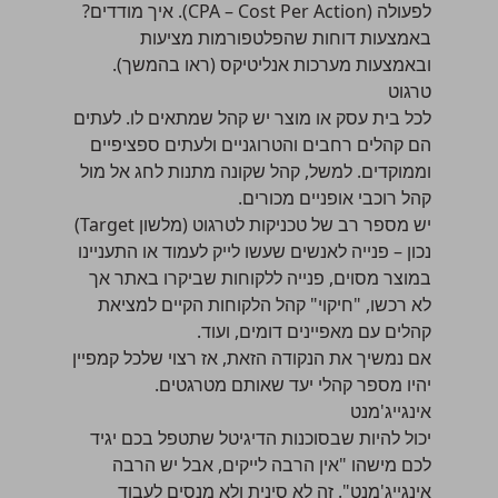
לפעולה (CPA – Cost Per Action). איך מודדים?
באמצעות דוחות שהפלטפורמות מציעות
ובאמצעות מערכות אנליטיקס (ראו בהמשך).
טרגוט
לכל בית עסק או מוצר יש קהל שמתאים לו. לעתים
הם קהלים רחבים והטרוגניים ולעתים ספציפיים
וממוקדים. למשל, קהל שקונה מתנות לחג אל מול
קהל רוכבי אופניים מכורים.
יש מספר רב של טכניקות לטרגוט (מלשון Target)
נכון – פנייה לאנשים שעשו לייק לעמוד או התעניינו
במוצר מסוים, פנייה ללקוחות שביקרו באתר אך
לא רכשו, "חיקוי" קהל הלקוחות הקיים למציאת
קהלים עם מאפיינים דומים, ועוד.
אם נמשיך את הנקודה הזאת, אז רצוי שלכל קמפיין
יהיו מספר קהלי יעד שאותם מטרגטים.
אינגייג'מנט
יכול להיות שבסוכנות הדיגיטל שתטפל בכם יגיד
לכם מישהו "אין הרבה לייקים, אבל יש הרבה
אינגייג'מנט". זה לא סינית ולא מנסים לעבוד