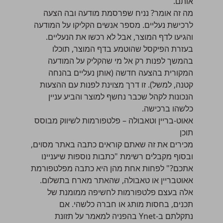
אותם.
מה זה אומר? נניח שפרסמת מודעה ובה הצעה
לרכישת נעליים. מספר אנשים הקליקו על המודעה
והגיעו לדף המוצר, אבל לא רכשו את הנעליים.
בעזרת הפיקסל שהוטמע בדף המוצר, תוכלו
בהמשך לפנות רק אל מי שהקליק על המודעה
המקורית בהצעה חדשה (אותן נעליים בהנחה
קטנה, למשל). זו דרך מצוינת לפנות עם ההצעות
הנכונות לקהל שכבר נחשף למוצר והביע עניין
כלשהו ברכישה.
אאוט-בריין וטאבולה – פלטפורמות לשיווק מבוסס
תוכן
מכירים את זה שאתם קוראים כתבה באתר מסוים,
ובסוף מקבלים רשימת "כתבות נוספות שיעניינו
אתכם?" לפחות אחת מהן היא כתבה מפלטפורמת
אאוטבריין או טאבולה, שהאתר מארח בתשלום.
אלה בעצם פלטפורמות לחשיפה ממומנת של
תכנים, בחסות מותג או חברה כלשהי. אם
נתקלתם ב-Ynet בהפניה למאמר על תזונת