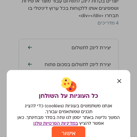
יוצרים בקלות לינק לתשלום עבור מוצר או שירות
ושמפיצים אותו ללקוחות בכל ערוץ דיגיטלי בו
תבחרו <div></div>
‫4 מדריכים
יצירת לינק לתשלום
יצירת לינק לתשלום בסכום פתוח
עריכת לינק לתשלום
כל העוגיות על השולחן
הקפאת לינק לתשלום
אנחנו משתמשים בעוגיות (cookies) כדי להציג
תכנים שמותאמים עבורך.
המשך גלישה באתר יסמן לנו שזה בסדר מבחינתך. כאן
אפשר להציץ
במדיניות הפרטיות שלנו
אישור