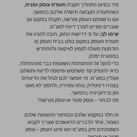
מיד בסיום התהליך תקבלו
תעודת עוסק זמנית
,
כשהתעודה הקבועה תישלח אליכם בהמשך.
אם נרשמתם כעוסק מורשה, תקבלו במקום גם
שוברים זמניים לצורך דיווח למע"מ.
שימו לב:
על פי דרישות החוק, חובה להציג את
תעודת העוסק במקום בולט בבית העסק (זו
הזדמנות מעולה לקפוץ לאיקאה ולהתחדש
במסגרת יפה!).
כדי להקל על ההתנהלות השוטפת כבר מההתחלה,
כדאי להנפיק קוד משתמש וסיסמה לדיווח ותשלום
אונליין במע"מ. זה יאפשר לכם לנהל את הדיווחים
בצורה דיגיטלית, נוחה ומהירה, ולחסוך לא מעט
זמן ובירוקרטיה בהמשך.
מה לבחור – עוסק פטור או עוסק מורשה?
זה תלוי במקצוע שלכם ובמחזור ההוצאות שלכם.
כאמור, אחד הדברים הראשונים שצריך לקבוע
כשפותחים תיק במע"מ הוא סיווג העסק – עוסק
פטור או מורשה.