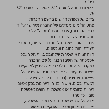
בע"מ:
מילוי וחתימה על טופס 821 משולב עם טופס 821
א'.
צילום של תעודת הרישום ברשם החברות.
פרוטוקול מינוי מנהלים של החברה (שאושר על ידי
רשם החברות), עם חותמת "נתקבל" על גבי
המסמכים של רשם החברות.
פרטים מזהים של מנהלי החברה: שמות, מספרי
תעודת זהות, כתובות וטלפונים.
חוזה קנייה או שכירות של הנכס בו יתנהל העסק.
אסמכתא של חשבון הבנק על שם החברה.
במקרה של עסק בשלבי הקמה שעדיין לא מקיים
פעילות עסקית: יש לצרף מסמכים המעידים על
פעילותו העתידית (כמו חוזים לביצוע פעולות
רכישת נכסים, אישורי בנייה, רישיונות עסק מטעם
רשויות מקומיות או ממשלתיות, חוזים לאספקת
טובין וכדומה).
מידע על הרכוש של החברה: סכום ההשקעה,
מקורות המימון ומחזור העסקאות המשוער.