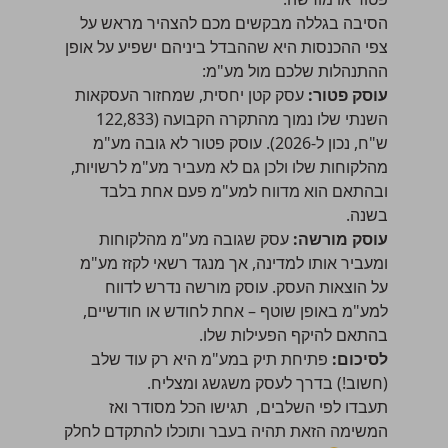
הסיבה בגללה מבקשים מכם להצהיר מראש על
צפי ההכנסות היא שההבדל ביניהם ישפיע על אופן
ההתנהלות שלכם מול מע"מ:
עוסק פטור
:
עסק קטן יחסית, שמחזור העסקאות
השנתי שלו נמוך מהתקרה הקבועה (122,833
ש"ח, נכון ל-2026). עוסק פטור לא גובה מע"מ
מהלקוחות שלו ולכן גם לא מעביר מע"מ לרשויות,
ובהתאם הוא מדווח למע"מ פעם אחת בלבד
בשנה.
עוסק מורשה
:
עסק שגובה מע"מ מהלקוחות
ומעביר אותו למדינה, אך מנגד רשאי לקזז מע"מ
על הוצאות העסק. עוסק מורשה נדרש לדווח
למע"מ באופן שוטף – אחת לחודש או חודשיים,
בהתאם להיקף הפעילות שלו.
לסיכום:
פתיחת תיק במע"מ היא רק עוד שלב
(חשוב!) בדרך לעסק משגשג ומצליח.
תעבדו לפי השלבים, תגישו הכל מסודר ואז
המשימה הזאת תהיה בעבר ותוכלו להתקדם לחלק