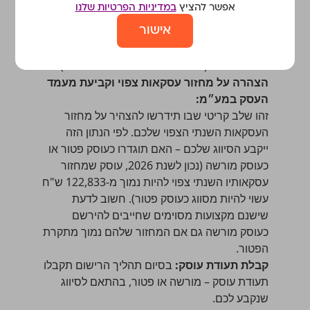
אפשר להציץ
במדיניות הפרטיות שלנו
שלכם מספר מזהה. אם אתם עוסק יחיד – תקבלו
אישור
מספר עוסק הזהה למספר תעודת הזהות שלכם.
אם פתחתם חברה בע"מ – מספר העוסק יהיה
מספר הח.פ. (ראשי תיבות של 'חברה פרטית').
הצהרה על מחזור עסקאות צפוי וקביעת מעמד
העסק במע״מ:
זהו שלב קריטי שבו תידרשו להצהיר על מחזור
העסקאות השנתי הצפוי שלכם. לפי הנתון הזה
ייקבע הסיווג שלכם – האם תוגדרו
כעוסק פטור או
כעוסק מורשה
(נכון לשנת 2026, עוסק שמחזור
עסקאותיו השנתי צפוי להיות נמוך מ-122,833 ש"ח
עשוי להיות מסווג כעוסק פטור). חשוב לדעת
שישנם
מקצועות מסוימים
שחייבים להירשם
כעוסק מורשה גם אם המחזור שלהם נמוך
מתקרת
הפטור
.
קבלת תעודת עוסק:
בסיום תהליך הרישום תקבלו
תעודת עוסק – מורשה או פטור, בהתאם לסיווג
שנקבע לכם.