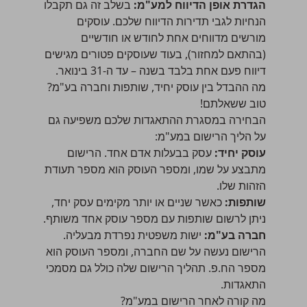
הגדרת אופן הדיווח למע"מ:
בשלב זה גם תקבלו
הנחיות לגבי תדירות הדיווח שלכם. עוסקים
מורשים מדווחים אחת לחודש או חודשיים
(בהתאם למחזור), בעוד שעוסקים פטורים מגישים
דיווח פעם אחת בלבד בשנה – עד ה-31 בינואר.
מה ההבדל בין עוסק יחיד, שותפות וחברה בע"מ?
טוב ששאלתם!
הבחירה במסגרת ההתאגדות שלכם משפיעה גם
על הליך הרישום במע"מ:
עוסק יחיד:
עסק בבעלות אדם אחד. הרישום
מתבצע על שמו, ומספר העוסק הוא מספר תעודת
הזהות שלו.
שותפות:
כאשר שניים או יותר מקימים עסק יחד,
ניתן לרשום שותפות עם מספר עוסק אחד משותף.
חברה בע"מ
:
ישות משפטית נפרדת מבעליה.
הרישום נעשה על שם החברה, ומספר העוסק הוא
מספר הח.פ. תהליך הרישום שלה כולל גם מסמכי
התאגדות.
מה קורה לאחר הרישום במע"מ?