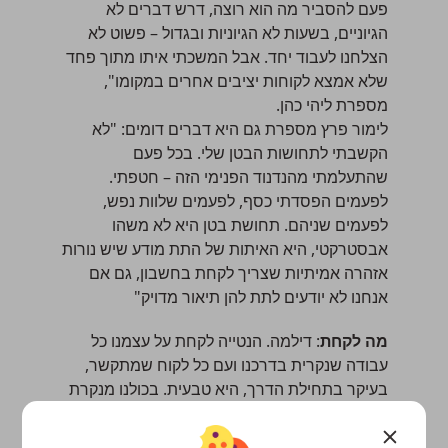
פעם להסביר מה הוא רוצה, דרש דברים לא
הגיוניים, בשעות לא הגיוניות ובגדול – פשוט לא
הצלחנו לעבוד יחד. אבל המשכתי איתו מתוך פחד
שלא אמצא לקוחות יציבים אחרים במקומו",
מספרת ליהי כהן.
לימור פרץ מספרת גם היא דברים דומים: "לא
הקשבתי לתחושות הבטן שלי. בכל פעם
שהתעלמתי מהנדנוד הפנימי הזה – חטפתי.
לפעמים הפסדתי כסף, לפעמים שלוות נפש,
לפעמים שניהם. תחושת בטן היא לא משהו
אבסטרקטי, היא האיתות של התת מודע שיש נורות
אזהרה אמיתיות שצריך לקחת בחשבון, גם אם
אנחנו לא יודעים לתת להן תיאור מדויק"
מה לקחת
: דילמה. הנטייה לקחת על עצמנו כל
עבודה שנקרית בדרכנו ועם כל לקוח שמתקשר,
בעיקר בתחילת הדרך, היא טבעית. בכולנו מנקרת
המחשבה שמה שיש עכשיו אולי לא יהיה מחר. אז
איפה אנחנו משאירים את הנשמה שלנו בצד