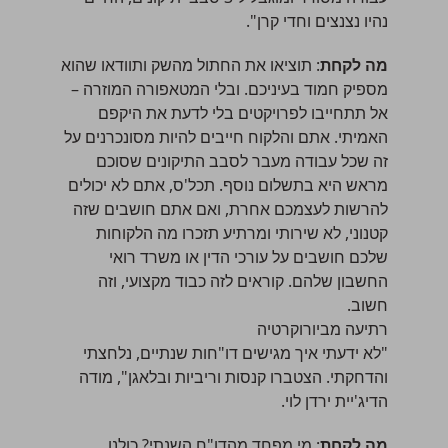
נהיו נצנצים וחדי קרן".
מה לקחת
: תוציאו את החתול מהשק ותוודאו שהוא
מספיק חמוד בעיניכם. ובלי המטאפורה המוזרה –
אל תתחייבו לפרויקטים בלי לדעת את היקפם
האמיתי. אתם והלקוח חייבים להיות מסונכרנים על
זה שכל עבודה מעבר לסבב התיקונים שסוכם
מראש היא בתשלום נוסף. תכל'ס, אתם לא יכולים
להרשות לעצמכם אחרת, ואם אתם חושבים שזה
קטנוני, לא שירותי ומרתיע תזכרו מה הלקוחות
שלכם חושבים על עורכי הדין או משרד רואי
החשבון שלהם. קוראים לזה כבוד מקצועי, וזה
חשוב.
רתיעה מביורוקרטיה
"לא ידעתי איך מגישים דו"חות שנתיים, נלחצתי
והדחקתי. הצטברו קנסות וריביות ובלאגן", מודה
הדיג'יית ירדן לוי.
מה לקחת
: מי מפחד מהדו"ח השנתי? כולנו,