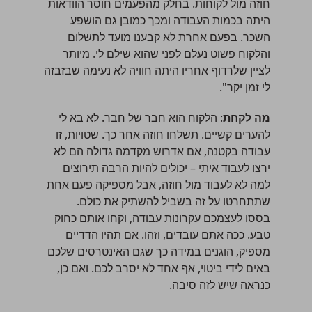
חוזה מול לקוחות. בחלק מהפעמים חוסר הוודאות
היתה בכמות העבודה ומכך כמובן גם הושפע
השכר. בפעם אחרת לא קבענו מועד לתשלום
והלקוח פשוט נעלם לפני שהוא שילם לי. מיותר
לציין שלרדוף אחריו היתה חוויה לא נעימה שבזבזה
לי זמן יקר".
מה לקחת
: הלקוח הוא חבר של חבר. לא בא לי
להערים קשיים. תשלחו חוזה אחר כך. שטויות, זו
עבודה בקטנה, אם אדרוש מקדמה גדולה הם לא
ירצו לעבוד איתי – יכולים להיות הרבה תירוצים
למה לא לעבוד מול חוזה, אבל מספיקה פעם אחת
שתתחרטו על זה בשביל להשתיק את כולם.
בססו לעצמכם עקרונות עבודה, וקחו אותם כחוק
טבע. ככה אתם עובדים, וזהו. אם תהיו הדדיים
מספיק, הוגנים במידה כך שגם האינטרסים שלכם
באים לידי ביטוי, אף אחד לא יסרב לכם. ואם כן,
כנראה שיש לזה סיבה.