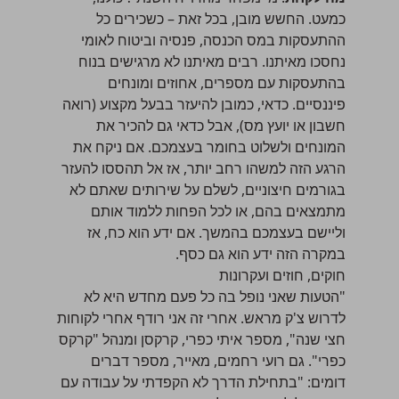
כמעט. החשש מובן, בכל זאת – כשכירים כל
ההתעסקות במס הכנסה, פנסיה וביטוח לאומי
נחסכו מאיתנו. רבים מאיתנו לא מרגישים בנוח
בהתעסקות עם מספרים, אחוזים ומונחים
פיננסיים. כדאי, כמובן להיעזר בבעל מקצוע (רואה
חשבון או יועץ מס), אבל כדאי גם להכיר את
המונחים ולשלוט בחומר בעצמכם. אם ניקח את
הרגע הזה למשהו רחב יותר, אז אל תהססו להעזר
בגורמים חיצוניים, לשלם על שירותים שאתם לא
מתמצאים בהם, או לכל הפחות ללמוד אותם
וליישם בעצמכם בהמשך. אם ידע הוא כח, אז
במקרה הזה ידע הוא גם כסף.
חוקים, חוזים ועקרונות
"הטעות שאני נופל בה כל פעם מחדש היא לא
לדרוש צ'ק מראש. אחרי זה אני רודף אחרי לקוחות
חצי שנה", מספר איתי כפרי, קרקסן ומנהל "קרקס
כפרי". גם רועי רחמים, מאייר, מספר דברים
דומים: "בתחילת הדרך לא הקפדתי על עבודה עם