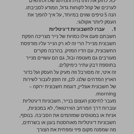
יכול לחזק את התדמית והמיתוג שלו ולהתאים
לערכים של קהל לקוחות גדול, המודע לסביבתו.
הנה 5 טיפים שווים במיוחד, על איך להפוך את
העסק ליותר אקולוגי.
1.
עברו לחשבוניות דיגיטליות
חשבתם פעם אילו כמויות של נייר מצריכה הפקת
חשבונית מנייר? הרי זה לא רק הנייר עליו מודפסת
החשבונית, עם הדיו המזיק. בהרבה מקרים
מעורבים גם מעטפה ובול, גם הם עשויים מנייר
בתוספת דבק עתיר כימיקלים.
זה איטי, זה מסורבל וזה מעיק על העסק ועל כדור
הארץ המדהים שלנו. לכן, זה הזמן לעבור לשירות
של חשבונית אונליין, דוגמת חשבונית ירוקה –
morning.
מעבר לחיסכון העצום בנייר, חשבוניות דיגיטליות
עוברות דרך המרחב הווירטואלי, לא במכוניות,
אניות או במטוסים שמזהמים את הסביבה. בנוסף,
חשבוניות דיגיטליות מאוחסנות בענן או בשרתים,
מה שמפנה מקום פיזי ומפחית את הצורך