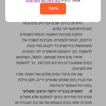
3.
חיסכו במים – זה יתרון כפול!
אפשר להציץ
במדיניות הפרטיות שלנו
חיסכון במים עוזר לכן להפוך את עסק לאקולוגי
אישור
יותר ועל הדרך, לחסוך המון כסף. אז איך עושים
את זה?
· החליפו ברזים ישנים עם לחץ מים גבוה
הגורם לשימוש יתר במים.
· התקינו מערכות השקעה חכמות לשטחים
הירוקים, לגינות ולצמחיה. מערכות השקיה אלו
משתמשות בחיישנים כדי לקבוע מתי וכמה
להשקות, תוך הימנעות מהשקיית יתר בזבזנית.
· מחזרו מים איפה שאפשר. למשל, השתמשו
במים שמצטברים במייבש הכביסה , כדי להשקות
את העציצים.
· שנו את הרגלי המים שלכם ושל הצוות: סגרו
את הברז בזמן שאתם שוטפים ידיים, תקנו נזילות
במהירות האפשרית וכדומה.
4.
השקיעו בבנייה ירוקה ועיצוב אקולוגי
הטיפ הזה מתייחס בעיקר לעסקים שלא פועלים
מהבית, אלא בונים בעצמם את סביבת העבודה או