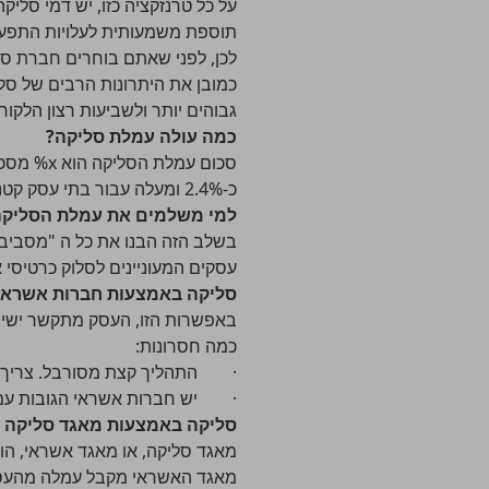
על כל טרנזקציה כזו, יש דמי סלי
תוספת משמעותית לעלויות התפעו
לכן, לפני שאתם בוחרים חברת סלי
כמובן את היתרונות הרבים של סלי
גבוהים יותר ולשביעות רצון הלקוח
כמה עולה עמלת סליקה?
כ-2.4% ומעלה עבור בתי עסק קטנים, שסולקים פחות.
למי משלמים את עמלת הסליקה
בשלב הזה הבנו את כל ה "מסביב" 
עסקים המעוניינים לסלוק כרטיסי א
סליקה באמצעות חברות אשראי
באפשרות הזו, העסק מתקשר ישירו
כמה חסרונות:
· התהליך קצת מסורבל. צריך ל
· יש חברות אשראי הגובות עמלו
סליקה באמצעות מאגד סליקה
מאגד סליקה, או מאגד אשראי, הו
מאגד האשראי מקבל עמלה מהעסק 