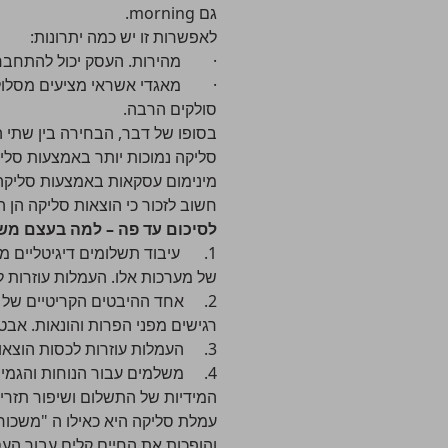
גם morning.
לאפשרות זו יש כמה יתרונות:
· מהירות. העסק יכול להתחבר ל
· מאגדי אשראי מציעים מסלולים
סולקים הרבה.
בסופו של דבר, הבחירה בין שתי ה
סליקה נמוכות יותר באמצעות סל
מינימום עסקאות באמצעות סליקה
חשוב לזכור כי הוצאות סליקה הן 
לסיכום עד פה – למה בעצם מש
1. עיבוד תשלומים דיגיטליים מ
של מערכות אלו. העמלות עוזרות ל
2. אחד ההיבטים הקריטיים של 
רגישים מפני הפרות והונאות. אב
3. העמלות עוזרות לכסות הוצאות של עיבוד סליקה: תחזוקה, ניטור עסקאות, שירות לקוחות, עמידה בתקנות פיננסיות וכדומה.
4. משלמים עבור הנוחות והגמיש
המידיות של התשלום ושיפור תזרים
עמלת סליקה היא כאילו ה "משכו
והופכות את החיים קלים עבור העס