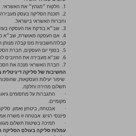
1. הלקוח ״מגהץ״ את האשראי.
2. תוכנת הסליקה בעסק מעבירה
וחברות האשראי בישראל.
3. שב״א בודקת את העסקה בעזרת המידע שיש לה מהבנקים וחברות האשראי.
4. אם העסקה מאושרת, שב״א מע
קבלה/חשבונית מס קבלה מנותן ה
5. בסוף יום העסקים, חברת הסליקה בעסק מעבירה את החיובים של כל העסקאות שאושרו באשראי לשב"א.
6. שב"א מעבירה את החיובים לחברת האשראי.
7. חברת האשראי מנכה את הסכום מהאשראי של הלקוח ומעבירה אותו לעסק.
החשיבות של סליקה דיגיטלית 
שיפור יעילות העסקאות, שהופכות 
תשלום מהירה וחלקה.
· התגברות על מחסומים גיאוגרפ
מקומיים.
· אבטחה, ביטחון ואמון. סליקה 
פיננסי רגיש. אבטחה זו משרה אמו
· תמיכה בשיטות תשלום מגוונות,
עמלות סליקה בעולם הסליקה ה