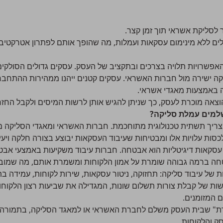
סליקת אשראי תוך זמן קצר.
 ללא מינימום עסקאות ועמלות, מה שהופך אותם לפתרון אטרקטיבי
אפשרויות תלויה בצרכים ובתקציב של העסק. עסקים גדולים הסולקים 
יקה ישירה מול חברות האשראי. עסקים קטנים ייהנו ממהירות ההתח
 באמצעות מאגדי אשראי.
הוצאה מוכרת לעסק, כך שניתן להגיש אותן לרשות המיסים ולקבל החזר
למים עמלת סליקה?
צריך תשתית טכנולוגית מתוחכמת. חברות האשראי ומאגדי הסליקה מ
כסות עלויות אלו ומבטיחות שעיבוד העסקאות יבוצע בצורה חלקה ויעי
עסקאות דיגיטליות הוא אבטחה. חברות עיבוד משקיעות באמצעי אבט
טחה ברמה גבוהה שומרת על אמון הלקוחות ומשמרת אותם, מה שמוביל
ות של קבלת צורות תשלום שונות, המגדילה את שביעות רצון הלקוחות
 המזומנים.
רת" שבית העסק משלם לחברת האשראי או למאגד הסליקה, בתמורה ל
ק והלקוחות.