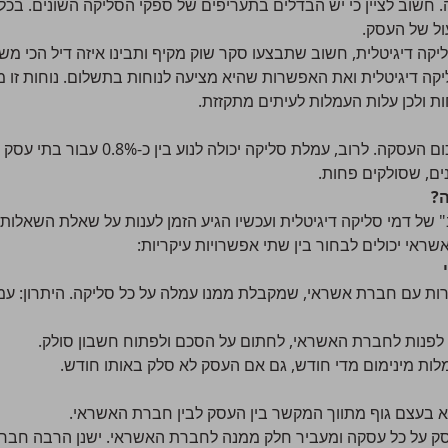
קה. חשוב לציין כי יש הבדלים בתעריפים של ספקי הסליקה השונים. בכ
ל של העסק.
קה דיגיטלית, חשוב שתבצעו סקר שוק מקיף ותבינו איזה דיל הכי משת
קה דיגיטלית ואת האפשרות שהיא מציעה לנוחות בתשלום. נוחות זו מ
ות ולכן עלות העמלות לעיתים מתקזזת.
סכום עמלת הסליקה הוא x% מסכום העסקה. לרוב
?
של דמי סליקה דיגיטלית ועכשיו הגיע הזמן לענות על שאלת השאלות 
שראי יכולים לבחור בין שתי אפשרויות עיקריות:
ת עם חברת אשראי, שמקבלת ממנו עמלה על כל סליקה. היתרון: עמלו
פנות לחברת האשראי, לחתום על הסכם ולפתוח חשבון סולק.
ת מינימום מדי חודש, גם אם העסק לא סלק באותו חודש.
א בעצם גוף מתווך המקשר בין העסק לבין חברת האשראי.
על כל עסקה ומעביר חלק ממנה לחברת האשראי. ישנן הרבה חברות 