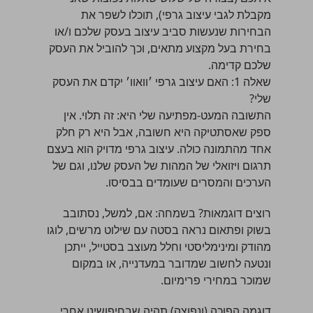
מקבלת לגבי עיצוב גרפי), תוכלו לשפר את
הבחירות שנעשות סביב עיצוב בעסק שלכם ו/או
בחירת בעל מקצוע מתאים, וכך להוביל את העסק
שלכם קדימה.
שאלה 1: האם עיצוב גרפי ׳וואוו׳ יקדם את העסק
שלי?
התשובה המעט-מפתיעה שלי היא: זה תלוי. אין
ספק שאסתטיקה היא חשובה, אבל היא רק חלק
אחד מהתמונה כולה. עיצוב גרפי מדויק הוא בעצם
תרגום ויזואלי של המהות של העסק שלנו, וגם של
הערכים והמסרים שעומדים בבסיסו.
רוצים דוגמאות? בשמחה: אם, למשל, נסתובב
בשוק ופתאום נראה בסטה עם שילוט מרשים, לוגו
מהודק ומינימליסטי וחלל מעוצב בסטייל, ייתכן
ונטעה לחשוב שמדובר במעדנייה, או במקום
שמוכר במחירי פרימיום.
דוגמה הפוכה (ונפוצה) תהיה שבחיפושינו אחרי