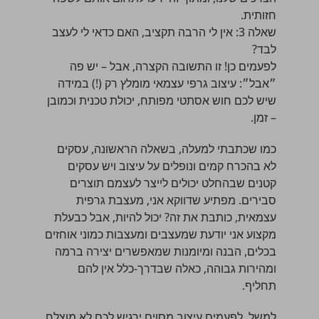
חזותית.
שאלה 3: אין לי הרבה תקציב, האם כדאי לי לעצב
לבד?
לפעמים כן! זו התשובה הקצרה, אבל – יש פה
״אבל״: עיצוב גרפי עצמאי מומלץ רק (!) במידה
שיש לכם חוש אסתטי מפותח, יכולת טכנית וכמובן
– זמן.
כמו שכתבתי למעלה, בשאלה הראשונה, עסקים
לא בהכרח קמים ונופלים על עיצוב ויש עסקים
קטנים שבהחלט יכולים לייצר לעצמם תוצרים
סבירים. מפתיע שדווקא אני, מעצבת גרפית
עצמאית, כותבת את זה? יכול להיות, אבל כבעלת
מקצוע אני יודעת שמעצבים ומעצבות כמוני אוחזים
בכלים, הבנה ומיומנות שמאפשרים יצירה ברמה
ומהירות גבוהה, כאלה שבדרך-כלל אין להם
תחליף.
למשל, לפעמים עיצוב מסוים ירגיש לכם לא מוצלח