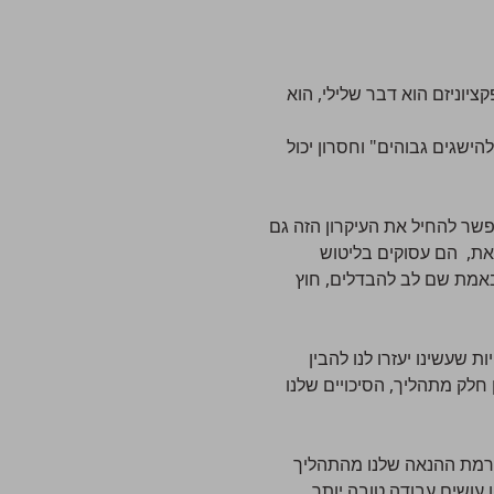
ציוניזם הוא דבר שלילי, הוא
הישגים גבוהים" וחסרון יכול
 מהאוכלוסייה אחראיים ל-80% מהמחזור העסקי. אפשר להחיל את העיקרון הזה גם
הם משיגים 80% מהתוצאות. ב-80% מהזמן, לעומת זאת, הם עסוקים בליטוש
באמת שם לב להבדלים, חוץ
 שעשינו יעזרו לנו להבין
 חלק מתהליך, הסיכויים שלנו
נאמר ב-80% או אפילו 60% אנחנו רגועים יותר ורמת ההנאה שלנו מהתהליך
 עושים עבודה טובה יותר