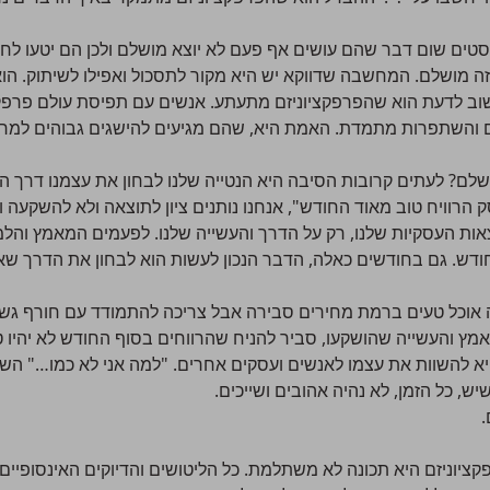
ים שום דבר שהם עושים אף פעם לא יוצא מושלם ולכן הם יטעו לחש
 כזה מושלם. המחשבה שדווקא יש היא מקור לתסכול ואפילו לשיתוק. הו
 לדעת הוא שהפרפקציוניזם מתעתע. אנשים עם תפיסת עולם פרפקצי
והשתפרות מתמדת. האמת היא, שהם מגיעים להישגים גבוהים למרות 
ם? לעתים קרובות הסיבה היא הנטייה שלנו לבחון את עצמנו דרך ה
הרוויח טוב מאוד החודש", אנחנו נותנים ציון לתוצאה ולא להשקעה 
אות העסקיות שלנו, רק על הדרך והעשייה שלנו. לפעמים המאמץ והלמ
ש. גם בחודשים כאלה, הדבר הנכון לעשות הוא לבחון את הדרך שאנ
וכל טעים ברמת מחירים סבירה אבל צריכה להתמודד עם חורף גשום
מץ והעשייה שהושקעו, סביר להניח שהרווחים בסוף החודש לא יהיו ט
א להשוות את עצמו לאנשים ועסקים אחרים. "למה אני לא כמו…" השוו
ש, כל הזמן, לא נהיה אהובים ושייכים.
.
ציוניזם היא תכונה לא משתלמת. כל הליטושים והדיוקים האינסופיים 