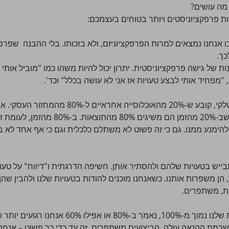
 מה עושים?
 אנחנו נמצאים למרות הפרפקציוניזם, ולא בזכותו. בלי ההבנה שפרפק
כך.
ת של גישה פרפקציוניסטית. יתרון יכול להיות משהו כמו "מוביל אותי ל
 "מפחיד אותי לבצע טעויות אז אני לא עושה בכלל" וכד'.
עקרון פארטו, על שם הכלכלן האיטלקי, קובע ש-20%
על אנשים פרפקציוניסטים ולטעון שב-20% מהזמן 
הימנע ממנו. גם כי זה פשוט לא משתלם כלכלית וגם כי אף אחד לא 
יש בטעויות שלהם ולהסתיר אותן. חשיפה הדרגתית ו"דיווח" על טעויות
 הן משפרות אותנו. כשאנחנו מוכנים להודות בטעויות שלנו ולהבין שהן
ות, משתפרים.
כשאנחנו ממקמים את רף הציפיות שלנו נמוך מ-100%, 
שרמת ההנאה עולה, הביצועים משתפרים. זה עד כדי כך פשוט – אנחנו