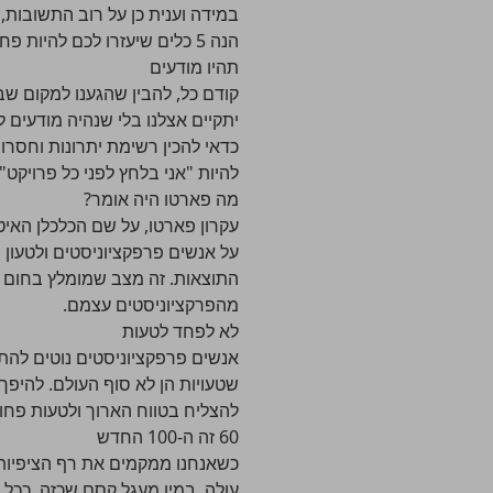
במידה וענית כן על רוב התשובות,
הנה 5 כלים שיעזרו לכם להיות פחות פרפקציוניסטים ויותר בטוחים בעצמכם:
תהיו מודעים
קודם כל, להבין שהגענו למקום שבו
יתקיים אצלנו בלי שנהיה מודעים ל
כדאי להכין רשימת יתרונות וחסרונו
להיות "אני בלחץ לפני כל פרויקט",
מה פארטו היה אומר?
התוצאות. זה מצב שמומלץ בחום ל
מהפרקציוניסטים עצמם.
לא לפחד לטעות
אנשים פרפקציוניסטים נוטים להתבי
שטעויות הן לא סוף העולם. להיפך,
להצליח בטווח הארוך ולטעות פח
60 זה ה-100 החדש
עולה. במין מעגל קסם שכזה, ככל 