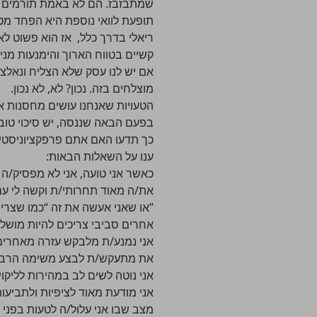
שמתבזבז. הם לא באמת תורמים 
תופעת לוואי נוספת היא הפחד מטע
ריאלי בדרך כלל, אז הוא פשוט לא
קשיים בטווח הארוך והימנעות מניסו
אם יש לנו עסק שלא הצליח ונאלצ
מוצלחים בזה. נכון? לא, לא נכון.
הטעויות שאנחנו עושים מחסנות אות
בפעם הבאה שננסה, יש סיכוי טו
כך תדעו האם אתם פרפקציוניסטי
ענו על השאלות הבאות:
כאשר אני טועה, אני לא מפסיק/ה
את/ה מאוד תחרותי/ת וקשה לי ע
”או שאני אעשה את זה “כמו שצרי
אחרים סביבי צריכים להיות מושל
אני נמנע/ת מלבקש עזרה מאחרים
את מתעקש/ת לבצע משימה הרבה 
אני נוטה לשים לב במהירות לליקוי
אני מודעת מאוד לציפיות ולתביעו
מצב שבו אני עלול/ה לטעות בפני 