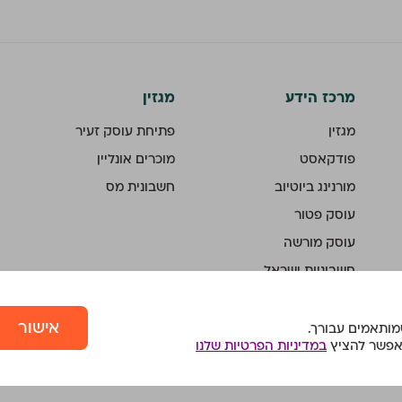
מרכז הידע
מגזין
מגזין
פתיחת עוסק זעיר
פודקאסט
מוכרים אונליין
מורנינג ביוטיוב
חשבונית מס
עוסק פטור
עוסק מורשה
חשבוניות ישראל
ממשק API
אישור
מחשבונים
 אפשר להציץ
במדיניות הפרטיות שלנו