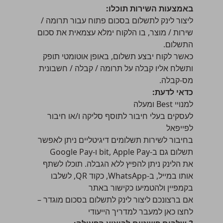
באמצעות השירות תוכלו:
ליצור לינק לתשלום בסכום פתוח עבור תרומה /
שירות / מוצר, בו הלקוח ימלא עצמאית את סכום
התשלום.
כאשר לקוח יבצע תשלום, באופן אוטומטי תופק
ותשלח אליו קבלה על תרומה / קבלה / חשבונית
מס-קבלה.
כדאי לדעת:
למנויי Best ומעלה
לעסקים בעלי חיבור לתוסף סליקה ו/או חיבור
ל
פייפאל
בחיבור לשירות תשלומים דיגיטליים ניתן לאפשר
תשלום גם ב-bit, Apple Pay ו-Google Pay
את הלינק ניתן להפיץ ללא הגבלה. תוכלו לשתף
אותו במייל, ב-WhatsApp, כקוד QR, לשלבו
בקמפיין ולהטמיעו כקישור באתר
אם ברצונכם ליצור לינק לתשלום בסכום מוגדר –
לחצו כאן למעבר למדריך הייעודי