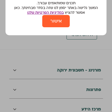
תכנים שמותאמים עבורך.
הורדת חשבונית התשלום עבור השירות
המשך גלישה באתר יסמן לנו שזה בסדר מבחינתך. כאן
אפשר להציץ
במדיניות הפרטיות שלנו
הפקת מסמך מעבר למכסת המינוי
אישור
morning - מבצע חבר מביא חבר
חידוש המינוי
מורנינג - חשבונית ירוקה
פתרונות
מרכז הידע