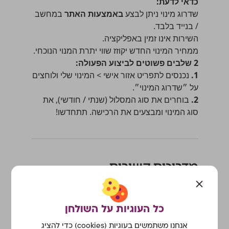
כדאי לדעת:
שדרוג מינוי ניתן לבצע
באמצעות האתר
במחשב
/ בנייד בלבד.
השירות אינו זמין באפליקציה.
ממחיר המינוי החדש יקוזז שווי יתרת המנוי הנוכחי.
2 שלבים פשוטים לביצוע הפעולה:
1.
נכנסים לתפריט
אזור אישי > המינוי שלי
ולוחצים
על ״שדרוג המינוי״.
2.
בוחרים את סוג המסלול (שנתי / חודשי), את
סוג המינוי ומבצעים את הרכישה. תתחדשו!
מדריכים קשורים
הגדרת שם העסק עבורו תופק החשבונית על השירות
שדרוג המינוי
רכישת מינוי
כל העוגיות על השולחן
עדכון פרטי כרטיס האשראי במערכת
אנחנו משתמשים בעוגיות (cookies) כדי להציג