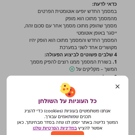
כדאי לדעת:
במסמך החדש יופיעו אוטומטית הפרטים
מהמסמך מתוכו הוא מופק
מסמך שהופק מתוכו מסמך אחר עם סכום זהה,
ייסגר באופן אוטומטי
המסמך החדש והמסמך מתוכו הוא הופק יהיו
מקושרים אחד לשני במערכת
4 שלבים פשוטים לביצוע הפעולה:
1.
בשורת המסמך ממנו רוצים להפיק מסמך
המשך – מקליקים על
2.
בחלונית שנפתחה, בוחרים את סוג המסמך
שרוצים להפיק.
3.
משלימים את פרטי המסמך.
4.
לוחצים על ״הפקת מסמך״.
כל העוגיות על השולחן
טיפים שימושיים מאיתנו
אנחנו משתמשים בעוגיות (cookies) כדי להציג
רוצים לצפות במסמך המקושר?
תכנים שמותאמים עבורך.
נכנסים למסמך, מקליקים על כפתור הפעולות
המשך גלישה באתר יסמן לנו שזה בסדר מבחינתך. כאן
ובתפריט שנפתח בוחרים ב״מסמכים מקושרים״
אפשר להציץ
במדיניות הפרטיות שלנו