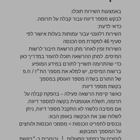
באמצעות השירות תוכלו:
לבקש מספר דיווח עבור קבלה על תרומה.
כדאי לדעת:
השירות רלוונטי עבור עמותות בעלות אישור לפי
סעיף 46 לפקודת מס הכנסה
השירות זמין לאחר מתן הרשאת חיבור לרשות
המיסים. למתן ההרשאה תוכלו להעזר
במדריך כאן
כדי שהתרומה תשוייך לתורם במידע המופיע
ברשות המיסים, יש למלא את מספר הת״ז / ח.פ
של התורם בשדה מספר העוסק במסמך
בקשת מספר דיווח:
כאשר קיימת הרשאה פעילה – בהפקת קבלה על
תרומה, תשלח אוטומטית בקשה למספר דיווח.
אם מסיבה כלשהי לא התקבל מספר דיווח, ניתן
לשלוח שוב את הבקשה באופן הבא:
נכנסים לתפריט
הכנסות > מסמכי הכנסות
ולוחצים
על המסמך המבוקש.
לוחצים על כפתור הפעולות
ובוחרים ב-״בקשת