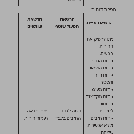
הפקת דוחות
הרשאת
הרשאת
הרשאת מייצג
תפעול שוטף
שותפים
ניתן להפיק את
הדוחות
הבאים:
• דוח הכנסות
• דוח הוצאות
• דוח רווח
והפסד
• דוח מע״מ
• דוח מקדמות
• דוחות
לרשויות
גישה לדוח
גישה מלאה
• דוח חייבים
החייבים בלבד
לעמוד דוחות
(ללא אפשרות
שליחת