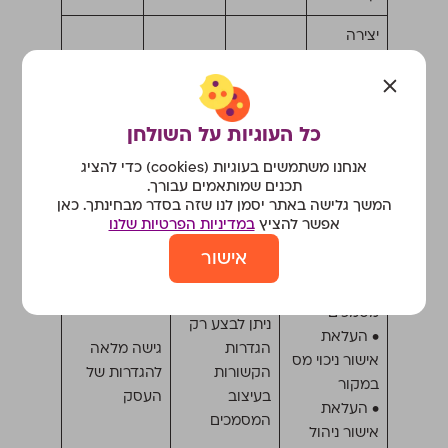
יצירה
וניהול של
✔
✔
✕
לינק
לתשלום
כל העוגיות על השולחן
הגדרות העסק
אנחנו משתמשים בעוגיות (cookies) כדי להציג
הרשאת
הרשאת
הרשאת מייצג
תכנים שמותאמים עבורך.
תפעול שוטף
שותפים
המשך גלישה באתר יסמן לנו שזה בסדר מבחינתך. כאן
אפשר להציץ
במדיניות הפרטיות שלנו
ניתן לבצע רק:
אישור
• הגדרת
מספור
מסמכים
ניתן לבצע רק
• העלאת
הגדרות
גישה מלאה
אישור ניכוי מס
הקשורות
להגדרות של
במקור
בעיצוב
העסק
• העלאת
המסמכים
אישור ניהול