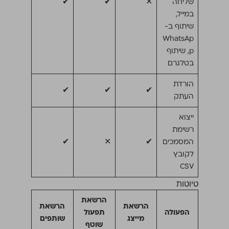
שליחה
✕
✔
✔
במייל,
שיתוף ב-
WhatsAp
p, שיתוף
בטלגרם
הורדת
✔
✔
✔
העתק
ייצוא
רשימת
המסמכים
✔
✕
✔
לקובץ
CSV
טיוטות
הרשאת
הרשאת
הרשאת
הפעולה
תפעול
מייצג
שותפים
שוטף