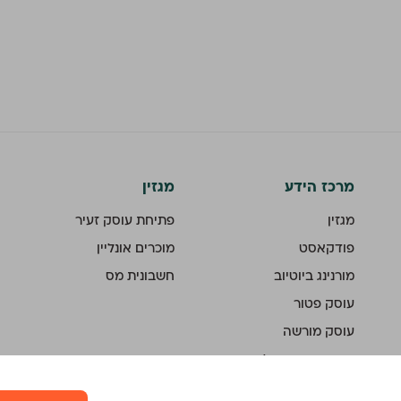
מרכז הידע
מגזין
מגזין
פתיחת עוסק זעיר
פודקאסט
מוכרים אונליין
מורנינג ביוטיוב
חשבונית מס
עוסק פטור
עוסק מורשה
חשבוניות ישראל
ממשק API