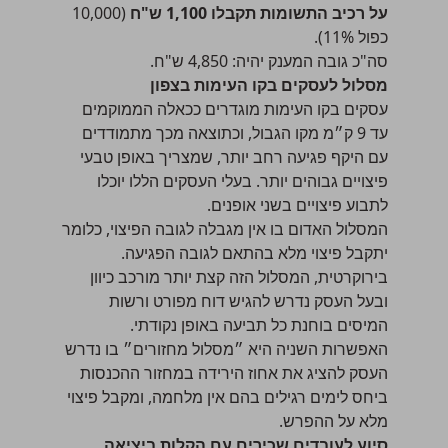
על רכיב התשומות תקבלו 1,100 ש"ח
(10,000
כפול 11%).
סה"כ גובה המענק יהיה: 4,850 ש"ח.
מסלול לעסקים בקו העימות בצפון
עסקים בקו העימות מוגדרים ככאלה הממוקמים
עד 9 ק״מ מקו הגבול, וכתוצאה מכך מתמודדים
עם היקף פגיעה רחב יותר, שמצריך באופן טבעי
פיצויים גבוהים יותר. בעלי העסקים הללו יוכלו
לתבוע פיצויים בשני אופנים.
המסלול האדום בו אין מגבלה לגובה הפיצוי, כלומר
יתקבל פיצוי מלא בהתאם לגובה הפגיעה.
בירוקרטית, המסלול הזה קצת יותר מורכב כיוון
ובעל העסק נדרש להגיש דוח מפורט ורשות
המיסים בוחנת כל תביעה באופן נקודתי.
האפשרות השניה היא ״מסלול מחזורים״ בו נדרש
העסק להציג את אחוז הירידה במחזור ההכנסות
ביחס לימים רגילים בהם אין מלחמה, ומקבל פיצוי
מלא על ההפרש.
סיוע לעובדים שכירים עם הקלות ביציאה