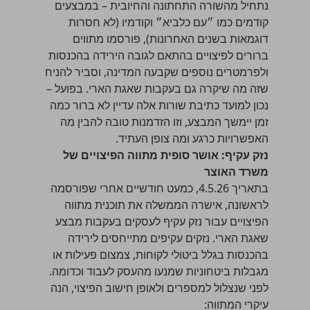
נתחיל מהשורה התחתונה והחיובית – במבצעים
קודמים כמו ״
עם כלביא
״ וקודמיו (לא חסרות
דוגמאות בשנים האחרונות), פורסמו מתווים
ברורים לפיצויים בהתאם לגובה הירידה בהכנסות
ולפרמטרים נוספים שקבעה המדינה, וסביר להניח
שזה מה שיקרה גם בעקבות שאגת הארי. בפועל –
נכון למועד כתיבת שורות אלה עדיין לא ברור כמה
זמן יימשך המבצע, וזו הזדמנות טובה להבין מה
האפשרויות כרגע ומה צופן העתיד.
נזק עקיף: אושר סופית מתווה הפיצויים של
משרד האוצר
בתאריך 4.5.26, כמעט חודשיים אחרי שפורסמה
לראשונה, אישרה הממשלה את תוכנית מתווה
הפיצויים עבור נזק עקיף לעסקים בעקבות מבצע
שאגת הארי. נזקים עקיפים מתייחסים לירידה
בהכנסות בגלל ביטולי לקוחות, צמצום פעילות או
מגבלות ביטחוניות שמנעו מהעסק לעבוד וכדומה.
לפני שנצלול למספרים ולאופן חישוב הפיצוי, הנה
עיקרי המתווה: