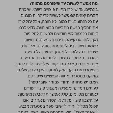
מה אפשר לעשות עד שיפורסם מתווה?
בינתיים, עד שיוכרז מתווה פיצויים רשמי, יש כמה
דברים קטנים שאפשר לעשות כדי להיות מוכנים
עם כל הנתונים. זה כמובן לא חובה, אבל יכול לזרז
את תהליך הגשת התביעה בבוא העת. כדאי לרכז
דוחות הכנסות לפי חודשים ולהשוות לתקופות
מקבילות. אם קיימת ירידה משמעותית, חשוב
לשמור תיעוד: ביטולי הזמנות, הודעות מלקוחות,
שינויים בפעילות וכל מסמך שמעיד על פגיעה
בהכנסות, למקרה הצורך. לרוב הגשת התביעות
אינה מורכבת, אבל הבדיקות האלו יעזרו לכם להבין
בעצמכם את היקף הנזק לעסק. והיכן העסק שלכם
ממוקם במסגרת מתווה הפיצויים שיפורסם.
האם יש מתווה ייחודי עבור יישובי ספר?
לעיתים המדינה מפעילה מנגנוני פיצוי ייעודיים
לאזורים מסוימים, כולל אפשרות לקבלת מקדמות
על חשבון פיצוי עתידי, או הסדרים אחרים. אם
יופעל מסלול ייחודי ליישובי ספר במסגרת מבצע
״שאגת הארי״, הוא יתפרסם באופן רשמי באתרי