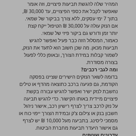
המהיר שלה להגשת תביעות פיצויים, וזה אומר
שאפשר לקבל את כספי הפיצויים, עד 30,000 ₪,
בתוך 7 ימי עסקים, ללא צורך בביקור של שמאי.
אם הנזק עולה על 30,000 ₪ הטיפול ייקח קצת
יותר זמן ודורש גם ביקור פיזי של שמאי.
כאמור, המסלול הזה כבר פעיל ואפשר
להגיש
תביעות מכאן
. מה שכן חשוב הוא לתעד את הנזק,
לשמור קבלות במידת הצורך, ובאופן כללי לפעול
בצורה מסודרת.
ומה לגבי רכבים?
בדומה לשאר הנזקים הישירים שציינו בפסקה
הקודמת, גם פגיעה ברכב כתוצאה מהדף או טילים
נחשבת לנזק ישיר ואפשר להגיש עבורה בקשת
פיצויים מיידית באותו הקישור. כדי להגיש תביעה
על נזק לרכב צריך לצרף רישיון רכב, אישור ניהול
חשבון בנק או צילום צ’ק ובמידת הצורך ייפוי כוח או
מסמכי ליסינג. בתביעה מעל 10,000 ₪ יש לצרף
גם אישור היעדר תביעות מחברת הביטוח.
עדכונים שוטפים