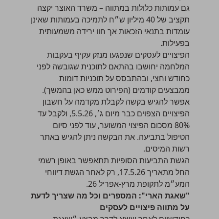
גם עמותות כלולות במתווה – משרד האוצר יקצה
תקציב של 40 מיליון ש״ח לתמיכה בעמותות שאינן
עומדות בתנאי הזכאות אך חוו ירידה משמעותית
בפעילות.
הפיצויים לעסקים שנפגעו מנזק עקיף בעקבות
המלחמה יחושבו בהתאם לתוכנית שגובשה לפני
כחודש וחצי, ובהתבסס על תוכניות דומות
ממבצעים קודמים (הפירוט ממש כאן בהמשך).
אפשר להגיש בקשה לקבלת מקדמה על חשבון
הפיצויים הצפוים כבר מיום ג׳, 5.5.26, ולקבל עד
80% מסכום הפיצוי המשוער, עוד לפני סיום
הטיפול בתביעה. את הבקשה ניתן להגיש באתר
רשות המיסים.
הגשת התביעות הסופיות תתאפשר באופן רשמי
החל מתאריך 17.5.26, רק לאחר הגשת דיווחי
המע״מ לתקופת מרץ-אפריל 26.
"שאגת הארי": המספרים וכל מה שצריך לדעת
על מתווה פיצויים לעסקים