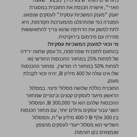
כחודשיים לאחר שיצא לדרך מבצע ״שאגת
הארי״, אישרה הכנסת את התוכנית במסגרת
יוענק ״מענק המשכיות עסקית״ לעסקים שנפגעו.
המטרה כפי שהתרגלנו מהמערכות הקודמות, היא
לתת למשק את הדחיפה שהוא צריך להתאוששות
מהירה עם מינימום בירוקרטיה.
מי זכאי למענק המשכיות עסקית?
בהתאם לתוכנית שפורסמה, כל עסק שחווה ירידה
של לפחות 25% במחזור ההכנסות החודשי (או
לפחות 50% במחזור דו חודשי), ומחזור ההכנסות
שלו אינו עולה על 400 מיליון ₪, יהיה זכאי לקבלת
מענק.
התוכנית כוללת שלושה מסלולי פיצוי. במסלול
הראשון מיועד לעסקים קטנים ובינוניים שמחזור
ההכנסות שלהם הוא עד 300,000 ₪, המסלול
השני עבור עסקים גדולים יותר, עם מחזור הכנסות
בין 300 אלף ₪ ל-400 מיליון ש״ח, והמסלול
השלישי הוא מסלול ייעודי לעסקים מהצפון
שנמצאים בקו העימות.