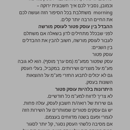
וכמובן, נסביר לכם איך חשבונית ירוקה –
morning משתלבת בכל הסיפור הזה ועושה לכם
את החיים הרבה יותר קלים.
ההבדל בין עוסק פטור לעוסק מורשה
לפני שבכלל מתחילים לדון בשאלה אם משתלם
לעבור לעוסק מורשה, חשוב להבין את ההבדלים
בין השניים:
עוסק פטור
עסק שפטור ממע"מ (מס ערך מוסף). הוא לא גובה
מע"מ על מוצרים ושירותים. במקביל, בעלי העסק
גם לא יכולים לתבוע החזרי מע"מ על ההוצאות
השונות בעסק.
היתרונות בלהיות עוסק פטור
לא צריך לדווח למע"מ כל חודשיים.
גם שירות של
רואה/ת חשבון לעסק
, עולה פחות.
יש גם
עסקים פטורים
שמוותרים על השירות הזה
לגמרי ופעם בשנה מדווחים בעצמם.
אם מסיבה כלשהי העסק נסגר, קל יותר
לסגור