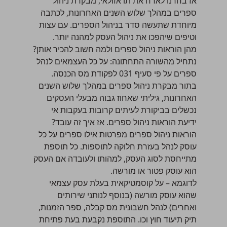
אז בחרנו לארח את תו אזולאי, מבקרת ניהול
ספרים במהלך שלוש השנים האחרונות, לכתבה
מיוחדת שתעשה סדר בניהול הספרים. עם עצות
וטיפים שיהפכו את ניהול העסק למהנה יותר.
מהן הוראות ניהול ספרים ולמה חשוב להכיר אותן?
נתחיל מהשורה התחתונה: על כל העצמאים לנהל
ספרים על פי סעיף 031 לפקודת מס הכנסה.
בתור מבקרת ניהול ספרים במהלך שלוש השנים
האחרונות, גיליתי שאחוז גבוה מבעלי העסקים
נכשלים בביקורת לעיתים קרובות בעקבות אי
ידיעת הוראות ניהול ספרים. אז איך זה עובד?
הוראות ניהול ספרים מפרטות אילו ספרים על כל
עוסק לנהל בעזרת חלוקה לתוספות. כל תוספת
מתייחסת לסוג העסק, למהותו ולעובדה אם העסק
הוא
עוסק פטור
או מורשה.
לדוגמא – על קוסמטיקאית בעלת עסק עצמאי
שהוא
עוסק מורשה
(בנוסף לנותני שירותים
ואחרים) לנהל חשבונית מס קבלה, ספר הזמנות,
תיק תיעוד חוץ וכו. התוספת נקבעת בעת פתיחת