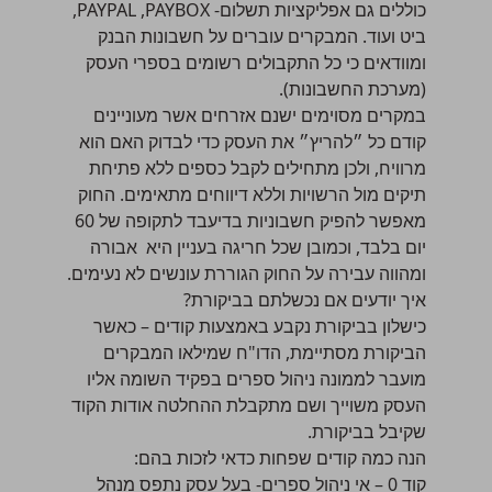
כוללים גם אפליקציות תשלום- PAYPAL ,PAYBOX,
ביט ועוד. המבקרים עוברים על חשבונות הבנק
ומוודאים כי כל התקבולים רשומים בספרי העסק
(מערכת החשבונות).
במקרים מסוימים ישנם אזרחים אשר מעוניינים
קודם כל ״להריץ״ את העסק כדי לבדוק האם הוא
מרוויח, ולכן מתחילים לקבל כספים ללא פתיחת
תיקים מול הרשויות וללא דיווחים מתאימים. החוק
מאפשר להפיק חשבוניות בדיעבד לתקופה של 60
יום בלבד, וכמובן שכל חריגה בעניין היא אבורה
ומהווה עבירה על החוק הגוררת עונשים לא נעימים.
איך יודעים אם נכשלתם בביקורת?
כישלון בביקורת נקבע באמצעות קודים – כאשר
הביקורת מסתיימת, הדו"ח שמילאו המבקרים
מועבר לממונה ניהול ספרים בפקיד השומה אליו
העסק משוייך ושם מתקבלת ההחלטה אודות הקוד
שקיבל בביקורת.
הנה כמה קודים שפחות כדאי לזכות בהם:
קוד 0 – אי ניהול ספרים- בעל עסק נתפס מנהל