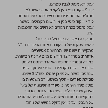
עסק ולא מנהל לגביו ספרים.
קוד 5 – קוד סופי בגין ליקוי מהותי- כאשר לא
מנהלים את הספרים הנדרשים כמו- ספר הזמנות.
קוד 7 – קוד סופי בגין אי רישום תקבולים- כאשר
עסק נתפס בכמה מקרים לא רושם את ההכנסות
שלו.
מה קורה כאשר עסק נכשל בביקורת?
כאשר עסק נכשל בביקורת באחד מהקודים הנ"ל
מתקיימות ישנם שני תרחישים אפשריים:
אזהרה
: במהלך 12 חודשים מיום עריכת הביקורת,
במידה ובמהלך תקופת האזהרה ייתפס העוסק
שוב באי רישום תקבולים – ספרי העסק בשנים
שנתפס ובשנה שלפני כן יפסלו- סה"כ 3 שנים.
פסילת ספרים
– הליך משפטי רב משמעות בו
פוסק פקיד השומה כי
ספרי
החשבונות של בעל
העסק אינם קבילים בעיני מס הכנסה. מדובר
בסנקציות חמורות אשר עשויות להכריע את גורלו
של העסק. ועל כן, אין להקל בנושא של ניהול