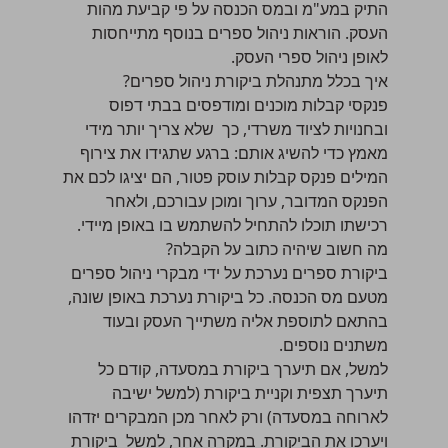
התיק במע"מ ובמס הכנסה על פי קביעת מהות
העסק. הוראות ניהול ספרים בנוסף מתייחסות
לאופן ניהול ספרי העסק.
איך בכלל מתנהלת ביקורת ניהול ספרים?
פנקסי קבלות מוכנים ומודפסים בבתי דפוס
ובחנויות לציוד משרדי, כך שלא צריך יותר מידי
מאמץ כדי להשיג אותם: ברגע שתגידו את צירוף
המילים
פנקס קבלות עוסק פטור
, הם יציגו לכם את
הפנקס המדובר, ערוך ומוכן עבורכם, ולאחר
רכישתו תוכלו להתחיל להשתמש בו באופן מיידי.
מה חשוב שיהיה כתוב על הקבלה?
ביקורת ספרים נערכת על ידי מבקרי ניהול ספרים
מטעם מס הכנסה. כל ביקורת נערכת באופן שונה,
בהתאם לתוספת אליה משתייך העסק ובעוד
משתנים נוספים.
למשל, אם תיערך ביקורת במסעדה, קודם כל
תיערך תצפית וקניית ביקורת (למשל ישיבה
לארוחה במסעדה) ורק לאחר מכן המבקרים יזדהו
ויערכו את הביקורת. במקרה אחר, למשל ביקורת