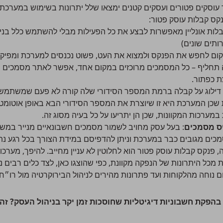
 עוסקים פטורים ועסקים קטנים ימצאו שלל יתרונות בשימוש במערכת נ
נקס קבלות עוסק פטור:
בלות אונליין מאפשרות לבצע את כל הפעילות מבלי להשתמש כלל בניי
ותים שונים)
קום לחפש את הפנקס ולמצוא את העט, פשוט נכנסים למערכת ומפיק
ה תחליף – כל המסמכים מרוכזים במקום אחד, אפשר לאתר מסמכים ב
ת כפתור.
 דילוג על קבלה ברמת המספר הסידורי שלה קורה לא פעם שמשתמשים 
כן המערכת היא זו שיוצרת את המספר הסידורי הבא באופן אוטומטי; 
 במערכות המקוונות, שכן הן יתריעו על כל בעיה מסוג זה.
יס מסמכים
: בעל עסק מחויב
לשמור מסמכים חשבונאיים מנייר במש
ים מגובים כבר במערכת וניתן להדפיסם במידת הצורך בכל רגע נתו
פנקס קבלות עוסק פטור הוא לחלוטין לא עניין מחייב. להיפך, מערכות
מכל היתרונות של הנפקה מקוונת, כפי שהוצגו כאן, לצד כלים רבים נו
 נוחה מהלקוחות ועד פתרונות מהירים לניהול הבירוקרטיה מול רו״ח 
בהפקת חשבוניות דיגיטליות שחוסכות זמן יקר בניהול העסק? זה