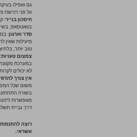
גם ואפילו בעיקר
על פני רכישת פ
חיסכון בנייר
: ק
בוואטסאפ, בשיר
סדר וארגון
: במ
מיעילות שאין ל
טוב יותר, בלחיצ
צמצום טעויות
:
במערכת מקוונת ש
לא יכולים לקרות
אין צורך להדפ
משום שכל המסמכ
בשורה התחתונה, 
מאפשרות ליהנות 
דרך גביית תשלום
רוצה להתנסות 
אשראי.