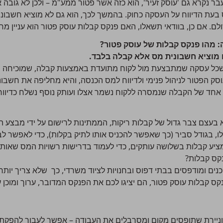
בר נקרא גם '
עוסק זעיר'
, הוא כזה אשר פטור ממע"מ – ולכן לא גובה א
 בעת הדיווח על העסקה כחוק. בהמשך לכך, הוא גם לא מוציא חשבונ
ם. אם כן, בוודאי תשאלו, האם פנקס קבלות עוסק פטור הוא עניין מח
 מהו פנקס קבלות של עוסק פטור?
ו מוציא חשבונית מס אלא קבלה בלבד.
כל עסקה שמתבצעת מול לקוח מתועדת באמצעות קבלה, שמוכיחה ש
 הפטור לניהול פנימי ולדיווח למס הכנסה, והיא מחליפה את חש
ק אחד של הקבלה שנמסרה ללקוח נשמר אצלו ועותק נוסף נשלח כדיווח
 בעצם צבר גדול של קבלות ריקות, הממתינות לרישום על ידי מבצע 
ו, בגודל סביר (כך שאפשר להכניס אותו לתיק בקלות), כדי לאפשר ל
ציע קבלות בשלושה עותקים, כדי לעמוד בדרישות רשויות המס שאותן 
קס קבלות?
נים ומודפסים בבתי דפוס ובחנויות לציוד משרדי, כך שלא צריך יותר
נקס קבלות עוסק פטור, הם יציגו לכם את הפנקס המדובר, ערוך ומוכ
ניירת שתופסים מקום ומסרבלים את העבודה – אפשר לעבור להפקת מ