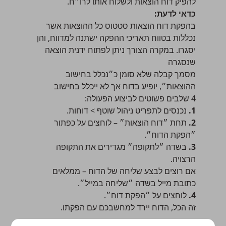
להפיק דוח הוצאות ולשלוח אותו לרו״ח.
כדאי לדעת:
בהפקת דוח הוצאות סטטוס כל ההוצאות אשר
נכללות בטווח תאריכי ההפקה ישתנה למדווח, והן
יסגרו. במקרה הצורך ניתן לפתוח ידנית הוצאה
שנסגרה
מסמך קבלה שלא סומן כ״נכלל בחישוב
ההוצאות״, יופיע בדוח אך לא ייכלל בחישוב
4 שלבים פשוטים לביצוע הפעולה:
1.
נכנסים לתפריט
ניהול שוטף > דוחות
.
2.
תחת ״דוח הוצאות״ – לוחצים על כפתור
״הפקת הדוח״.
3.
בשדה ״לתקופה״ מגדירים את התקופה
הרצויה.
אם רוצים לבצע שליחה של הדוח – ממלאים
כתובת מייל בשדה ״שליחה במייל״.
4.
לוחצים על ״הפקת דוח״.
זה הכל, הדוח יירד למחשבכם עם הפקתו.