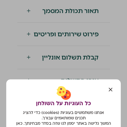
תאור תכולת המסמך
פירוט שירותים ופריטים
קבלת תשלום אונליין
אופן התשלום
כל העוגיות על השולחן
הערות שיופיעו במסמך
אנחנו משתמשים בעוגיות (cookies) כדי להציג
תכנים שמותאמים עבורך.
המשך גלישה באתר יסמן לנו שזה בסדר מבחינתך. כאן